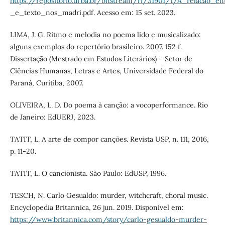
https://repositorio.ufba.br/bitstream/ri/31901/1/A_relacao_e
_e_texto_nos_madri.pdf. Acesso em: 15 set. 2023.
LIMA, J. G. Ritmo e melodia no poema lido e musicalizado:
alguns exemplos do repertório brasileiro. 2007. 152 f.
Dissertação (Mestrado em Estudos Literários) – Setor de
Ciências Humanas, Letras e Artes, Universidade Federal do
Paraná, Curitiba, 2007.
OLIVEIRA, L. D. Do poema à canção: a vocoperformance. Rio
de Janeiro: EdUERJ, 2023.
TATIT, L. A arte de compor canções. Revista USP, n. 111, 2016,
p. 11-20.
TATIT, L. O cancionista. São Paulo: EdUSP, 1996.
TESCH, N. Carlo Gesualdo: murder, witchcraft, choral music.
Encyclopedia Britannica, 26 jun. 2019. Disponível em:
https://www.britannica.com/story/carlo-gesualdo-murder-