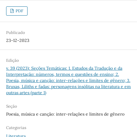
PDF
Publicado
23-12-2023
Edição
v. 39 (2023): Seções Temáticas: 1. Estudos da Tradução e da
Interpretação: números, termos e questões de ensino; 2.
Poesia, música e canção: inter-relações e limites de gênero; 3.
Bruxas, Liliths e fadas: personagens insólitas na literatura e em
outras artes (parte 1)
Seção
Poesia, música e canção: inter-relações e limites de gênero
Categorias
Literatura