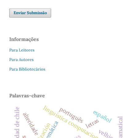
Enviar Submissão
Informações
Para Leitores
Para Autores
Para Bibliotecários
Palavras-chave
linguística computacional.
português
universidad de chile
español
alteridade
letras
seção temática
velhice