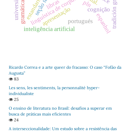
tradición gramatical
estandarización
linguística de corpus
gramáticas
libras
pln
apresentação
cognição
espanhol
portugués
inteligência artificial
Ricardo Correa e a arte queer do fracasso: O caso “Fofão da
Augusta”
83
Les sens, les sentiments, la personnalité hyper-
individualiste
25
O ensino de literatura no Brasil: desafios a superar em
busca de práticas mais eficientes
24
A interseccionalidade: Um estudo sobre a resistência das