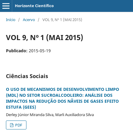
Horizonte Científico
Início
/
Acervo
/
VOL 9, Nº 1 (MAI 2015)
VOL 9, Nº 1 (MAI 2015)
Publicado:
2015-05-19
Ciências Sociais
O USO DE MECANISMOS DE DESENVOLVIMENTO LIMPO
(MDL) NO SETOR SUCROALCOOLEIRO: ANÁLISE DOS
IMPACTOS NA REDUÇÃO DOS NÃVEIS DE GASES EFEITO
ESTUFA (GEES)
Derley Júnior Miranda Silva, Marli Auxiliadora Silva
PDF