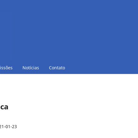
issões
Notícias
Contato
ica
21-01-23