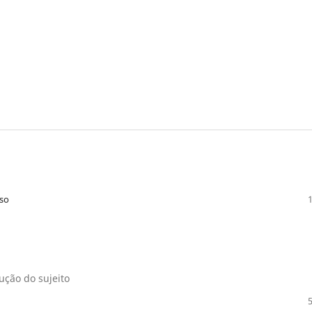
oso
rução do sujeito