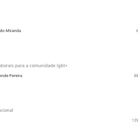
oldo Miranda
 laborais para a comunidade lgbt+
zende Pereira
88
cional
139