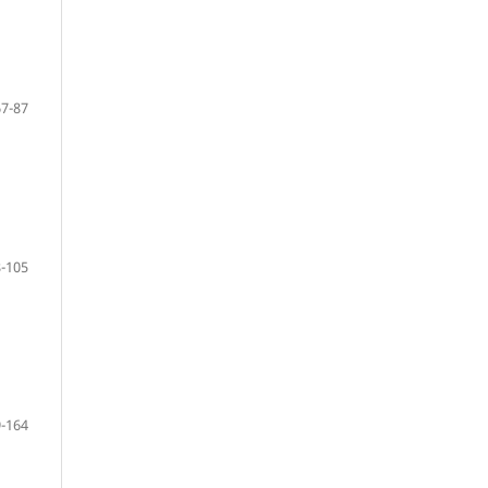
67-87
-105
-164