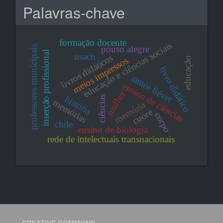
Palavras-chave
formação docente
educação e ciências sociais
professores municipais
pouso alegre
inserção profissional
usach
livros didáticos
meios impressos
educação
livro didático
aimée fiévet
ensino de ciências
mulher
história
ciências
memórias
memória
cuore
corpo
chile
ensino de biologia
rede de intelectuais transnacionais