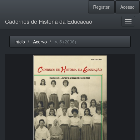
Navegação
Register
Acesso
Principal
Conteúdo
Cadernos de História da Educação
principal
Toggl
Barra
naviga
Lateral
Início
Acervo
v. 5 (2006)