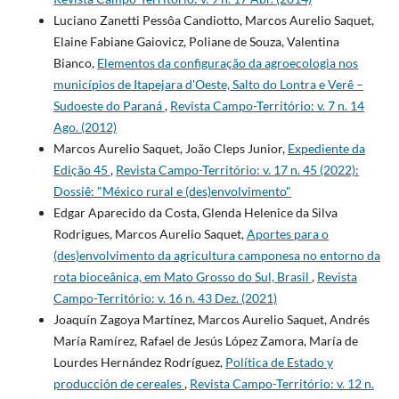
Luciano Zanetti Pessôa Candiotto, Marcos Aurelio Saquet,
Elaine Fabiane Gaiovicz, Poliane de Souza, Valentina
Bianco,
Elementos da configuração da agroecologia nos
municípios de Itapejara d'Oeste, Salto do Lontra e Verê –
Sudoeste do Paraná
,
Revista Campo-Território: v. 7 n. 14
Ago. (2012)
Marcos Aurelio Saquet, João Cleps Junior,
Expediente da
Edição 45
,
Revista Campo-Território: v. 17 n. 45 (2022):
Dossiê: "México rural e (des)envolvimento"
Edgar Aparecido da Costa, Glenda Helenice da Silva
Rodrigues, Marcos Aurelio Saquet,
Aportes para o
(des)envolvimento da agricultura camponesa no entorno da
rota bioceânica, em Mato Grosso do Sul, Brasil
,
Revista
Campo-Território: v. 16 n. 43 Dez. (2021)
Joaquín Zagoya Martínez, Marcos Aurelio Saquet, Andrés
María Ramírez, Rafael de Jesús López Zamora, María de
Lourdes Hernández Rodríguez,
Política de Estado y
producción de cereales
,
Revista Campo-Território: v. 12 n.