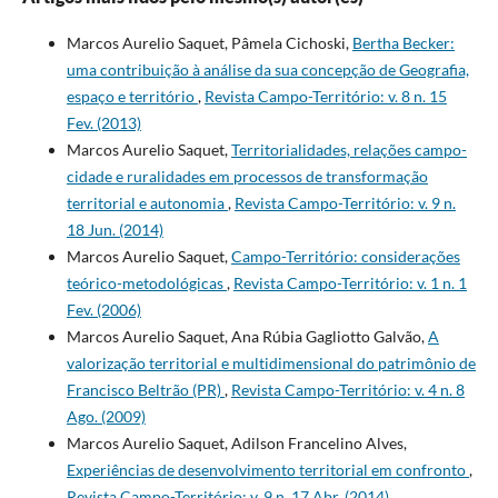
Marcos Aurelio Saquet, Pâmela Cichoski,
Bertha Becker:
uma contribuição à análise da sua concepção de Geografia,
espaço e território
,
Revista Campo-Território: v. 8 n. 15
Fev. (2013)
Marcos Aurelio Saquet,
Territorialidades, relações campo-
cidade e ruralidades em processos de transformação
territorial e autonomia
,
Revista Campo-Território: v. 9 n.
18 Jun. (2014)
Marcos Aurelio Saquet,
Campo-Território: considerações
teórico-metodológicas
,
Revista Campo-Território: v. 1 n. 1
Fev. (2006)
Marcos Aurelio Saquet, Ana Rúbia Gagliotto Galvão,
A
valorização territorial e multidimensional do patrimônio de
Francisco Beltrão (PR)
,
Revista Campo-Território: v. 4 n. 8
Ago. (2009)
Marcos Aurelio Saquet, Adilson Francelino Alves,
Experiências de desenvolvimento territorial em confronto
,
Revista Campo-Território: v. 9 n. 17 Abr. (2014)