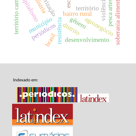
violência lenta
território camponês
pesca artesanal
capitalismo
soberania alimentar
território
bairro rural
município
agronegócio
gênero
resistência
distrito
periódicos
brasil
desenvolvimento
Indexado em: