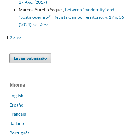
27 Ago. (2017)
Marcos Aurelio Saquet,
Between “modernity” and
“postmodernity”
,
Revista Campo-Território: v. 19 n. 56
(2024): set./dez.
1
2
>
>>
Enviar Submissão
Idioma
English
Español
Français
Italiano
Português