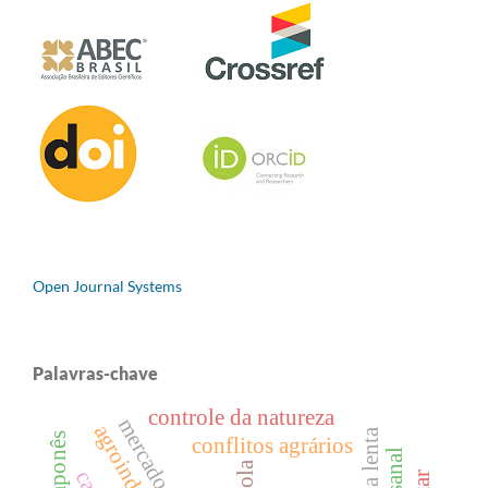
Open Journal Systems
Palavras-chave
controle da natureza
mercadorização
agroindústria
conflitos agrários
escola