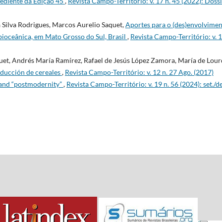
ediente da Edição 45
,
Revista Campo-Território: v. 17 n. 45 (2022): Dossi
 Silva Rodrigues, Marcos Aurelio Saquet,
Aportes para o (des)envolvime
bioceânica, em Mato Grosso do Sul, Brasil
,
Revista Campo-Território: v. 1
et, Andrés María Ramírez, Rafael de Jesús López Zamora, María de Lour
oducción de cereales
,
Revista Campo-Território: v. 12 n. 27 Ago. (2017)
and “postmodernity”
,
Revista Campo-Território: v. 19 n. 56 (2024): set./de