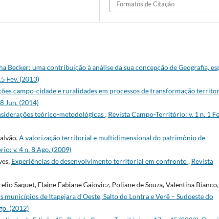
Formatos de Citação
ha Becker: uma contribuição à análise da sua concepção de Geografia, e
15 Fev. (2013)
ações campo-cidade e ruralidades em processos de transformação territor
18 Jun. (2014)
nsiderações teórico-metodológicas
,
Revista Campo-Território: v. 1 n. 1 Fe
alvão,
A valorização territorial e multidimensional do patrimônio de
io: v. 4 n. 8 Ago. (2009)
ves,
Experiências de desenvolvimento territorial em confronto
,
Revista
lio Saquet, Elaine Fabiane Gaiovicz, Poliane de Souza, Valentina Bianco,
 municípios de Itapejara d'Oeste, Salto do Lontra e Verê – Sudoeste do
go. (2012)