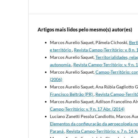
Artigos mais lidos pelo mesmo(s) autor(es)
Marcos Aurelio Saquet, Pâmela Cichoski,
Bert
e território
,
Revista Campo-Território: v. 8 n. 
Marcos Aurelio Saquet,
Territorialidades, rel
autonomia
,
Revista Campo-Território: v. 9 n. 
Marcos Aurelio Saquet,
Campo-Território: co
(2006)
Marcos Aurelio Saquet, Ana Rúbia Gagliotto G
Francisco Beltrão (PR)
,
Revista Campo-Territór
Marcos Aurelio Saquet, Adilson Francelino Al
Campo-Território: v. 9 n. 17 Abr. (2014)
Luciano Zanetti Pessôa Candiotto, Marcos Aure
Elementos da configuração da agroecologia nos
Paraná
,
Revista Campo-Território: v. 7 n. 14 A