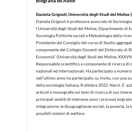
Biografia do Autor
Daniela Grignoli, Università degli Studi del Molise (
Daniela Grignoli è professore associato di Sociologi
l’Università degli Studi del Molise, Dipartimento di
Sociologia Politiche sociali e Metodologia della ricer
Presidente del Consiglio del corso di Studio aggregato 
componente del Collegio Docenti del Dottorato di Ri
Economia" (Università degli Studi del Molise, XXXVII
Responsabile scientifico e componente di ricerca di d
nazionali ed internazionali. Ha partecipato a numero
nell’ultimo anno ha partecipato, su invito, con una s
della sociologia italiana, 8 ottobre 2022. Narni. E’ au
articoli e monografie sui temi di ricerca di suo interes
principali ambiti di interesse sono i processi migrato
integrazione, le disuguaglianze sociali, la povertà, la t
possibili sistemi di welfare.