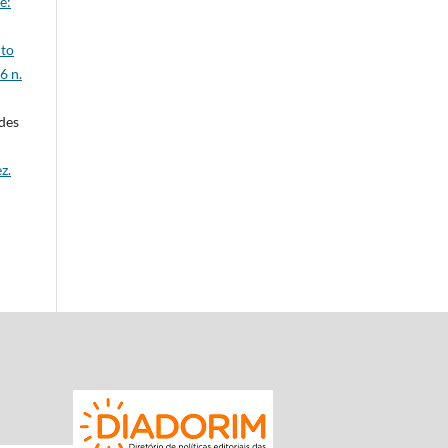
ê:
nto
6 n.
des
z.