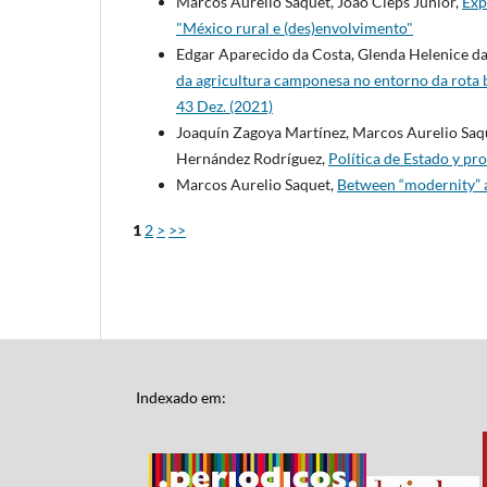
Marcos Aurelio Saquet, João Cleps Junior,
Exp
"México rural e (des)envolvimento"
Edgar Aparecido da Costa, Glenda Helenice da
da agricultura camponesa no entorno da rota 
43 Dez. (2021)
Joaquín Zagoya Martínez, Marcos Aurelio Saqu
Hernández Rodríguez,
Política de Estado y pr
Marcos Aurelio Saquet,
Between “modernity” 
1
2
>
>>
Indexado em: