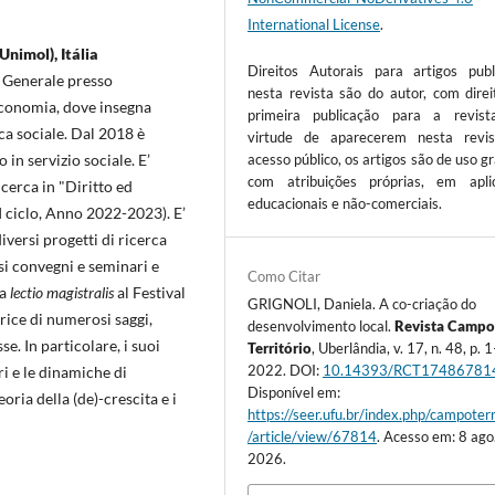
International License
.
Unimol), Itália
Direitos Autorais para artigos publ
a Generale presso
nesta revista são do autor, com direi
 Economia, dove insegna
primeira publicação para a revis
ca sociale. Dal 2018 è
virtude de aparecerem nesta revi
in servizio sociale. E’
acesso público, os artigos são de uso gr
com atribuições próprias, em apli
cerca in "Diritto ed
educacionais e não-comerciais.
I ciclo, Anno 2022-2023). E’
iversi progetti di ricerca
si convegni e seminari e
Como Citar
ua
lectio magistralis
al Festival
GRIGNOLI, Daniela. A co-criação do
trice di numerosi saggi,
desenvolvimento local.
Revista Campo
se. In particolare, i suoi
Território
, Uberlândia, v. 17, n. 48, p. 
2022. DOI:
10.14393/RCT17486781
ri e le dinamiche di
Disponível em:
eoria della (de)-crescita e i
https://seer.ufu.br/index.php/campoterr
/article/view/67814
. Acesso em: 8 ago
2026.