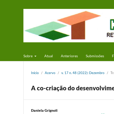
Sobre
Atual
Anteriores
Submissões
F
Início
/
Acervo
/
v. 17 n. 48 (2022): Dezembro
/
Tr
A co-criação do desenvolvime
Daniela Grignoli