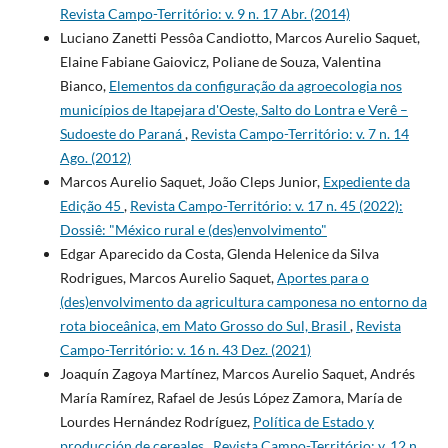
Revista Campo-Território: v. 9 n. 17 Abr. (2014)
Luciano Zanetti Pessôa Candiotto, Marcos Aurelio Saquet,
Elaine Fabiane Gaiovicz, Poliane de Souza, Valentina
Bianco,
Elementos da configuração da agroecologia nos
municípios de Itapejara d'Oeste, Salto do Lontra e Verê –
Sudoeste do Paraná
,
Revista Campo-Território: v. 7 n. 14
Ago. (2012)
Marcos Aurelio Saquet, João Cleps Junior,
Expediente da
Edição 45
,
Revista Campo-Território: v. 17 n. 45 (2022):
Dossiê: "México rural e (des)envolvimento"
Edgar Aparecido da Costa, Glenda Helenice da Silva
Rodrigues, Marcos Aurelio Saquet,
Aportes para o
(des)envolvimento da agricultura camponesa no entorno da
rota bioceânica, em Mato Grosso do Sul, Brasil
,
Revista
Campo-Território: v. 16 n. 43 Dez. (2021)
Joaquín Zagoya Martínez, Marcos Aurelio Saquet, Andrés
María Ramírez, Rafael de Jesús López Zamora, María de
Lourdes Hernández Rodríguez,
Política de Estado y
producción de cereales
,
Revista Campo-Território: v. 12 n.