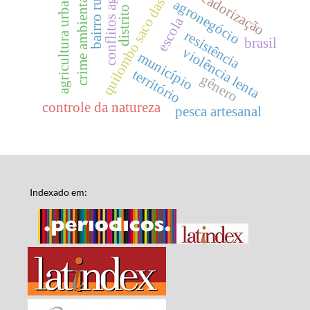
conflitos agrários
quilombo saco das almas
mercadorização
bairro rural
agricultura urbana
crime ambiental
agronegócio
distrito
escola
resistência
brasil
violência lenta
município
território
gênero
controle da natureza
pesca artesanal
Indexado em: