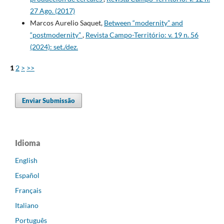
27 Ago. (2017)
Marcos Aurelio Saquet,
Between “modernity” and
“postmodernity”
,
Revista Campo-Território: v. 19 n. 56
(2024): set./dez.
1
2
>
>>
Enviar Submissão
Idioma
English
Español
Français
Italiano
Português