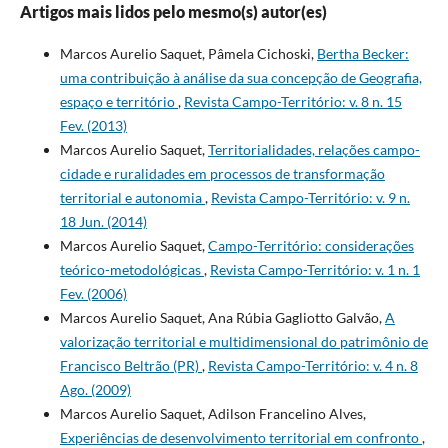
Artigos mais lidos pelo mesmo(s) autor(es)
Marcos Aurelio Saquet, Pâmela Cichoski,
Bertha Becker:
uma contribuição à análise da sua concepção de Geografia,
espaço e território
,
Revista Campo-Território: v. 8 n. 15
Fev. (2013)
Marcos Aurelio Saquet,
Territorialidades, relações campo-
cidade e ruralidades em processos de transformação
territorial e autonomia
,
Revista Campo-Território: v. 9 n.
18 Jun. (2014)
Marcos Aurelio Saquet,
Campo-Território: considerações
teórico-metodológicas
,
Revista Campo-Território: v. 1 n. 1
Fev. (2006)
Marcos Aurelio Saquet, Ana Rúbia Gagliotto Galvão,
A
valorização territorial e multidimensional do patrimônio de
Francisco Beltrão (PR)
,
Revista Campo-Território: v. 4 n. 8
Ago. (2009)
Marcos Aurelio Saquet, Adilson Francelino Alves,
Experiências de desenvolvimento territorial em confronto
,