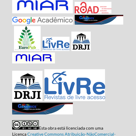
Esta obra está licenciada com uma
Licença
Creative Commons Atribuição-NãoComercial-