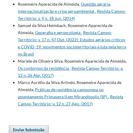
Rosemeire Aparecida de Almeida,
Questão agrária,
internacionalização e crise agroambiental
,
Revista Campo-
Território: v. 9 n. 18 Jun. (2014)
Samuel da Silva Heimbach, Rosemeire Aparecida de
Almeida,
Geografia e agroecologia
,
Revista Campo-
Território: v. 17 n. 47 Out. (2022): Estudos agrários críticos
e COVID-19: movimentos socioterritoriais e luta pela terra
no Brasil
Mariele de Oliveira Silva, Rosemeire Aparecida de Almeida,
Os contornos da resistência
,
Revista Campo-Território: v.
12 n. 26 Abr. (2017)
Marco Aurélio da Silva Arlindo, Rosemeire Aparecida de
Almeida,
Práticas de resistência camponesa no
assentamento Primavera II em Mirandópolis (SP)
,
Revista
Campo-Território: v. 12 n. 27 Ago. (2017)
Enviar Submissão