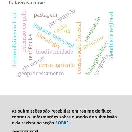
Palavras-chave
precipitação
extensão do gelo
desenvolvimento local
pastagem
identidade regional
restauração
impacto ambiental
conservação florestal
vazão
sig
hidrologia
território
tendências
balanço hídrico
biodiversidade
geografia
rio celeste
censo agrícola
geoprocessamento
As submissões são recebidas em regime de fluxo
contínuo. Informações sobre o modo de submissão
e da revista na seção
SOBRE
.