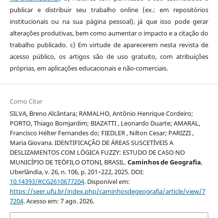
publicar e distribuir seu trabalho online (ex.: em repositórios
institucionais ou na sua página pessoal), já que isso pode gerar
alterações produtivas, bem como aumentar o impacto e a citação do
trabalho publicado. c) Em virtude de aparecerem nesta revista de
acesso público, os artigos são de uso gratuito, com atribuições
próprias, em aplicações educacionais e não-comerciais.
Como Citar
SILVA, Breno Alcântara; RAMALHO, Antônio Henrique Cordeiro;
PORTO, Thiago Bomjardim; BIAZATTI , Leonardo Duarte; AMARAL,
Francisco Hélter Fernandes do; FIEDLER , Nilton Cesar; PARIZZI ,
Maria Giovana. IDENTIFICAÇÃO DE ÁREAS SUSCETÍVEIS A
DESLIZAMENTOS COM LÓGICA FUZZY: ESTUDO DE CASO NO
MUNICÍPIO DE TEÓFILO OTONI, BRASIL.
Caminhos de Geografia
,
Uberlândia, v. 26, n. 106, p. 201–222, 2025. DOI:
10.14393/RCG2610677204
. Disponível em:
https://seer.ufu.br/index.php/caminhosdegeografia/article/view/7
7204
. Acesso em: 7 ago. 2026.