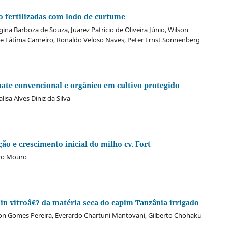
o fertilizadas com lodo de curtume
ina Barboza de Souza, Juarez Patrício de Oliveira Júnio, Wilson
de Fátima Carneiro, Ronaldo Veloso Naves, Peter Ernst Sonnenberg
te convencional e orgânico em cultivo protegido
isa Alves Diniz da Silva
ão e crescimento inicial do milho cv. Fort
tro Mouro
in vitroâ€? da matéria seca do capim Tanzânia irrigado
lon Gomes Pereira, Everardo Chartuni Mantovani, Gilberto Chohaku