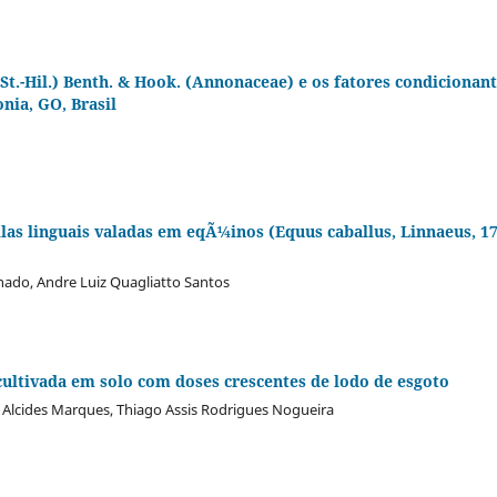
 St.-Hil.) Benth. & Hook. (Annonaceae) e os fatores condicionan
ia, GO, Brasil
ilas linguais valadas em eqÃ¼inos (Equus caballus, Linnaeus, 1
hado, Andre Luiz Quagliatto Santos
cultivada em solo com doses crescentes de lodo de esgoto
 Alcides Marques, Thiago Assis Rodrigues Nogueira