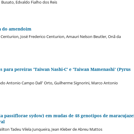
 Busato, Edvaldo Fialho dos Reis
ra do amendoim
 Centurion, José Frederico Centurion, Amauri Nelson Beutler, Onã da
s para pereiras 'Taiwan Nashi-C' e 'Taiwan Mamenashi' (Pyrus
ando Antonio Campo Dall' Orto, Guilherme Signorini, Marco Antonio
ria passiflorae sydow) em mudas de 48 genotipos de maracujaze
ral
Nilton Tadeu Vilela Junqueira, Jean Kleber de Abreu Mattos