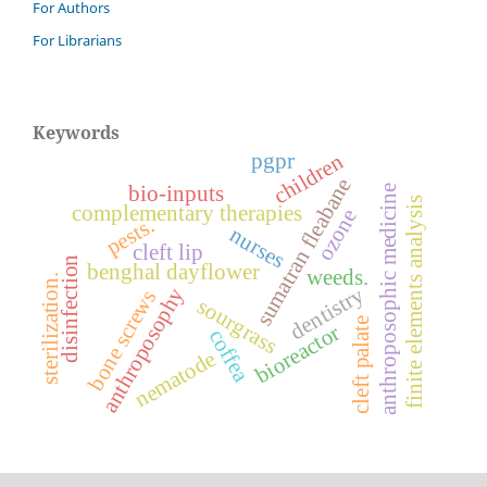
For Authors
For Librarians
Keywords
pgpr
children
sumatran fleabane
bio-inputs
anthroposophic medicine
finite elements analysis
complementary therapies
ozone
pests.
nurses
cleft lip
disinfection
benghal dayflower
weeds.
sterilization.
dentistry
anthroposophy
bone screws
sourgrass
cleft palate
bioreactor
coffea
nematode