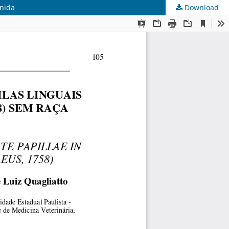
inida
Download