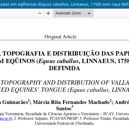
valadas em eqÃ¼inos (Equus caballus, Linnaeus, 1758) sem raça def