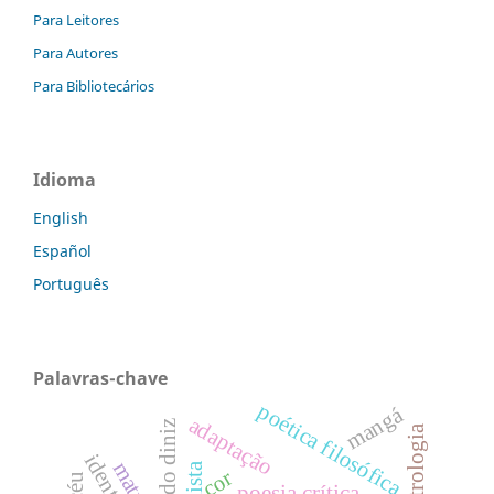
Para Leitores
Para Autores
Para Bibliotecários
Idioma
English
Español
Português
Palavras-chave
poética filosófica.
mangá
adaptação
fernando diniz
artrologia
cor
poesia crítica