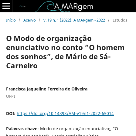
Início
/
Acervo
/
v. 19 n. 1 (2022): A MARgem - 2022
/
Estudos
O Modo de organização
enunciativo no conto “O homem
dos sonhos”, de Mário de Sá-
Carneiro
Francisca Jaqueline Ferreira de Oliveira
UFPI
DOI:
https://doi.org/10.14393/AM-v19n1-2022-65014
Palavras-chave:
Modo de organização enunciativo;, “O