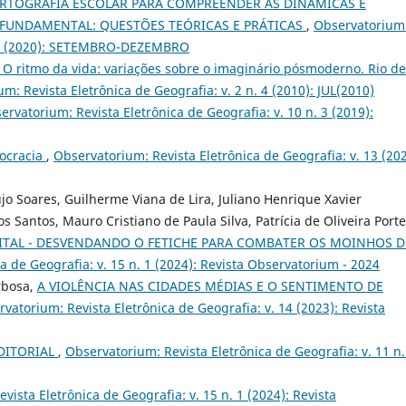
ARTOGRAFIA ESCOLAR PARA COMPREENDER AS DINÂMICAS E
 FUNDAMENTAL: QUESTÕES TEÓRICAS E PRÁTICAS
,
Observatorium
. 03 (2020): SETEMBRO-DEZEMBRO
. O ritmo da vida: variações sobre o imaginário pósmoderno. Rio de
m: Revista Eletrônica de Geografia: v. 2 n. 4 (2010): JUL(2010)
ervatorium: Revista Eletrônica de Geografia: v. 10 n. 3 (2019):
mocracia
,
Observatorium: Revista Eletrônica de Geografia: v. 13 (202
jo Soares, Guilherme Viana de Lira, Juliano Henrique Xavier
s Santos, Mauro Cristiano de Paula Silva, Patrícia de Oliveira Porte
ITAL - DESVENDANDO O FETICHE PARA COMBATER OS MOINHOS D
a de Geografia: v. 15 n. 1 (2024): Revista Observatorium - 2024
rbosa,
A VIOLÊNCIA NAS CIDADES MÉDIAS E O SENTIMENTO DE
vatorium: Revista Eletrônica de Geografia: v. 14 (2023): Revista
DITORIAL
,
Observatorium: Revista Eletrônica de Geografia: v. 11 n.
vista Eletrônica de Geografia: v. 15 n. 1 (2024): Revista