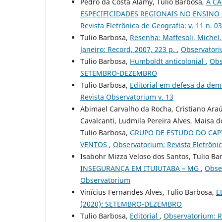
Pedro da Costa Alamy, Tulio Barbosa,
A C
ESPECIFICIDADES REGIONAIS NO ENSINO
Revista Eletrônica de Geografia: v. 11 n
Tulio Barbosa,
Resenha: Maffesoli, Michel
Janeiro: Record, 2007, 223 p.
,
Observatoriu
Tulio Barbosa,
Humboldt anticolonial
,
Obs
SETEMBRO-DEZEMBRO
Tulio Barbosa,
Editorial em defesa da de
Revista Observatorium v. 13
Abimael Carvalho da Rocha, Cristiano Araú
Cavalcanti, Ludmila Pereira Alves, Maisa do
Tulio Barbosa,
GRUPO DE ESTUDO DO CAP
VENTOS
,
Observatorium: Revista Eletrônic
Isabohr Mizza Veloso dos Santos, Tulio Ba
INSEGURANÇA EM ITUIUTABA – MG
,
Obser
Observatorium
Vinícius Fernandes Alves, Tulio Barbosa,
E
(2020): SETEMBRO-DEZEMBRO
Tulio Barbosa,
Editorial
,
Observatorium: Re