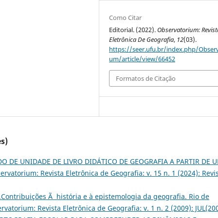
Como Citar
Editorial. (2022).
Observatorium: Revist
Eletrônica De Geografia
,
12
(03).
https://seer.ufu.br/index.php/Observ
um/article/view/66452
Formatos de Citação
s)
O DE UNIDADE DE LIVRO DIDÁTICO DE GEOGRAFIA A PARTIR DE 
ervatorium: Revista Eletrônica de Geografia: v. 15 n. 1 (2024): Revi
).Contribuições Ã história e à epistemologia da geografia. Rio de
rvatorium: Revista Eletrônica de Geografia: v. 1 n. 2 (2009): JUL(20