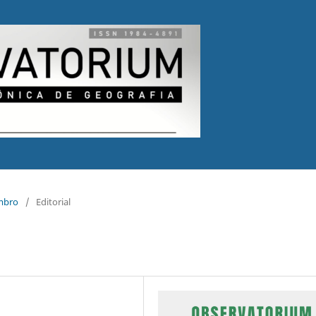
embro
/
Editorial