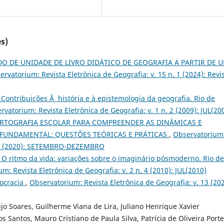
s)
O DE UNIDADE DE LIVRO DIDÁTICO DE GEOGRAFIA A PARTIR DE 
ervatorium: Revista Eletrônica de Geografia: v. 15 n. 1 (2024): Revi
).Contribuições Ã história e à epistemologia da geografia. Rio de
rvatorium: Revista Eletrônica de Geografia: v. 1 n. 2 (2009): JUL(20
ARTOGRAFIA ESCOLAR PARA COMPREENDER AS DINÂMICAS E
 FUNDAMENTAL: QUESTÕES TEÓRICAS E PRÁTICAS
,
Observatorium
. 03 (2020): SETEMBRO-DEZEMBRO
. O ritmo da vida: variações sobre o imaginário pósmoderno. Rio de
m: Revista Eletrônica de Geografia: v. 2 n. 4 (2010): JUL(2010)
mocracia
,
Observatorium: Revista Eletrônica de Geografia: v. 13 (202
jo Soares, Guilherme Viana de Lira, Juliano Henrique Xavier
s Santos, Mauro Cristiano de Paula Silva, Patrícia de Oliveira Porte