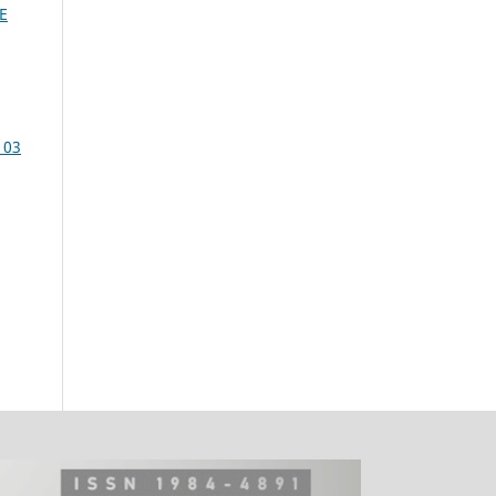
E
 03