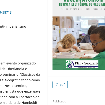
9-58713
Anti-imperialismo
o em evento organizado
l de Uberlândia e
o seminário “Clássicos da
 MEC Geografia tendo como
pdf
ra. Neste sentido,
 cientista que enxergava
iada com a libertação de
Publicado
com a obra de Humboldt