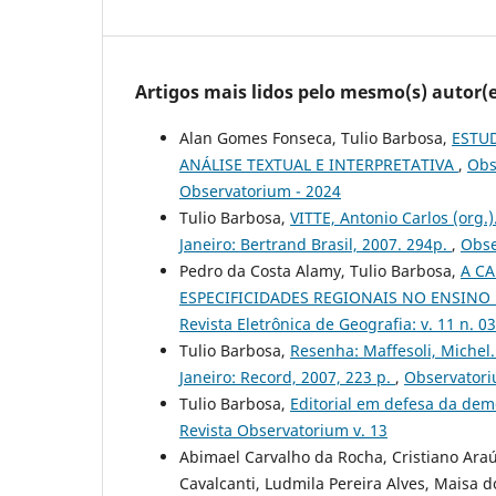
Artigos mais lidos pelo mesmo(s) autor(e
Alan Gomes Fonseca, Tulio Barbosa,
ESTUD
ANÁLISE TEXTUAL E INTERPRETATIVA
,
Obs
Observatorium - 2024
Tulio Barbosa,
VITTE, Antonio Carlos (org.
Janeiro: Bertrand Brasil, 2007. 294p.
,
Obse
Pedro da Costa Alamy, Tulio Barbosa,
A C
ESPECIFICIDADES REGIONAIS NO ENSINO
Revista Eletrônica de Geografia: v. 11 n
Tulio Barbosa,
Resenha: Maffesoli, Michel
Janeiro: Record, 2007, 223 p.
,
Observatoriu
Tulio Barbosa,
Editorial em defesa da de
Revista Observatorium v. 13
Abimael Carvalho da Rocha, Cristiano Araú
Cavalcanti, Ludmila Pereira Alves, Maisa do