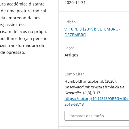
2020-12-31
tura acadêmica distante
 de uma postura radical
opeia empreendida aos
Edição
s; assim, esses
v. 10 n. 3 (2019): SETEMBRO-
cisam de ecos na própria
DEZEMBRO
boldt nos força a pensar
áxis transformadora da
Seção
 de opressão.
Artigos
Como Citar
Humboldt anticolonial. (2020).
Observatorium: Revista Eletrônica De
Geografia
,
10
(3), 3-17.
https://doi.org/10.14393/OREG-v10-
2019-58713
Formatos de Citação