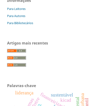
Informações
Para Leitores
Para Autores
Para Bibliotecários
Artigos mais recentes
Palavras-chave
liderança
financeirização
sustentável
kicad