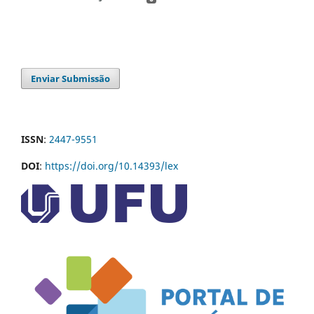
Enviar Submissão
ISSN
:
2447-9551
DOI
:
https://doi.org/10.14393/lex