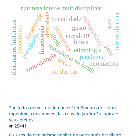
natureza inter e multidisciplinar
identidade
fraseología
nomes de urna
antroponímia
visualidade
acre
dicionários históricos
sinais-nome
gusto
locuciones
fraseologia
ajoujo
percepción
covid-19
libras
fraseologia no brasil
perú
etimologia
terminologia
pandemia
léxico
onomástica
rio das rãs
São todos nomes de demônios! fenômenos do signo
toponímico nos nomes das ruas do Jardim Sucupira e
seus efeitos
25441
Os usos do neologismo spoiler no português brasileiro