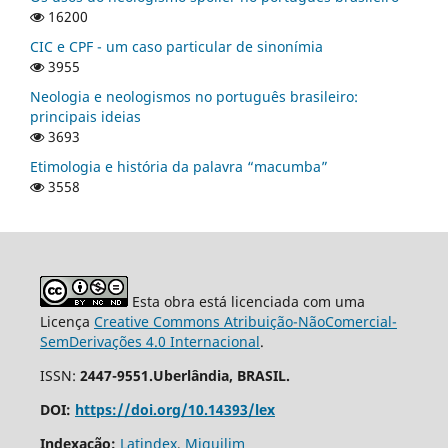
16200
CIC e CPF - um caso particular de sinonímia
3955
Neologia e neologismos no português brasileiro:
principais ideias
3693
Etimologia e história da palavra “macumba”
3558
Esta obra está licenciada com uma
Licença
Creative Commons Atribuição-NãoComercial-
SemDerivações 4.0 Internacional
.
ISSN:
2447-9551.Uberlândia, BRASIL.
DOI:
https://doi.org/10.14393/lex
Indexação:
Latindex
,
Miguilim