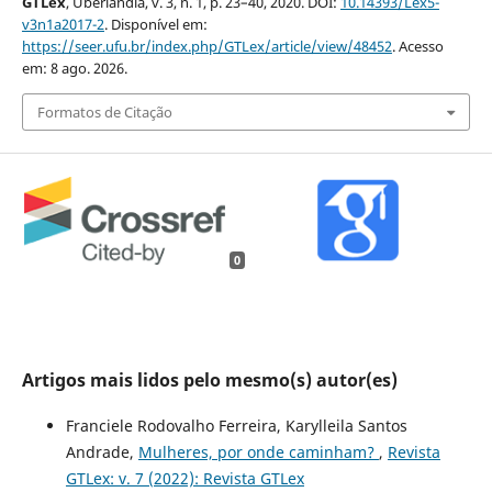
GTLex
, Uberlândia, v. 3, n. 1, p. 23–40, 2020. DOI:
10.14393/Lex5-
v3n1a2017-2
. Disponível em:
https://seer.ufu.br/index.php/GTLex/article/view/48452
. Acesso
em: 8 ago. 2026.
Formatos de Citação
0
Artigos mais lidos pelo mesmo(s) autor(es)
Franciele Rodovalho Ferreira, Karylleila Santos
Andrade,
Mulheres, por onde caminham?
,
Revista
GTLex: v. 7 (2022): Revista GTLex