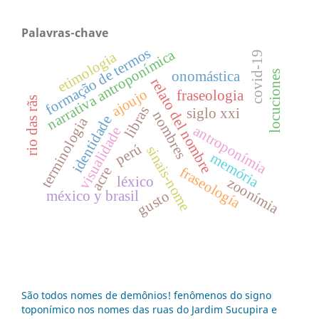
Palavras-chave
formação de termos
narrativa antroponímica
etimologia
covid-19
locuciones
onomástica
relato del nombre
ajoujo
fraseologia
rio das rãs
libras
siglo xxi
nombres
identidade
terminologia
antroponímia
visualidade
perú
sinais-nome
memória
acre
fraseología
léxico
zoonímia
gusto
méxico y brasil
São todos nomes de demônios! fenômenos do signo
toponímico nos nomes das ruas do Jardim Sucupira e