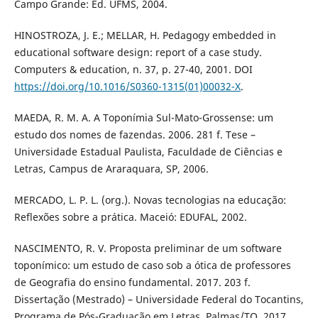
Campo Grande: Ed. UFMS, 2004.
HINOSTROZA, J. E.; MELLAR, H. Pedagogy embedded in
educational software design: report of a case study.
Computers & education, n. 37, p. 27-40, 2001. DOI
https://doi.org/10.1016/S0360-1315(01)00032-X
.
MAEDA, R. M. A. A Toponímia Sul-Mato-Grossense: um
estudo dos nomes de fazendas. 2006. 281 f. Tese –
Universidade Estadual Paulista, Faculdade de Ciências e
Letras, Campus de Araraquara, SP, 2006.
MERCADO, L. P. L. (org.). Novas tecnologias na educação:
Reflexões sobre a prática. Maceió: EDUFAL, 2002.
NASCIMENTO, R. V. Proposta preliminar de um software
toponímico: um estudo de caso sob a ótica de professores
de Geografia do ensino fundamental. 2017. 203 f.
Dissertação (Mestrado) – Universidade Federal do Tocantins,
Programa de Pós-Graduação em Letras, Palmas/TO, 2017.