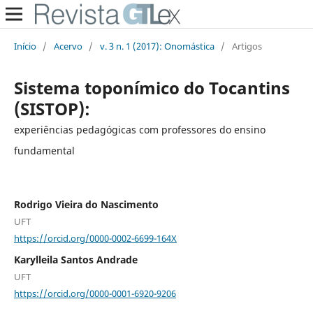
Início
/
Acervo
/
v. 3 n. 1 (2017): Onomástica
/
Artigos
Sistema toponímico do Tocantins
(SISTOP):
experiências pedagógicas com professores do ensino
fundamental
Rodrigo Vieira do Nascimento
UFT
https://orcid.org/0000-0002-6699-164X
Karylleila Santos Andrade
UFT
https://orcid.org/0000-0001-6920-9206