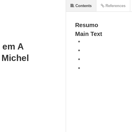
Contents
References
Resumo
Main Text
*
i em A
*
 Michel
*
*