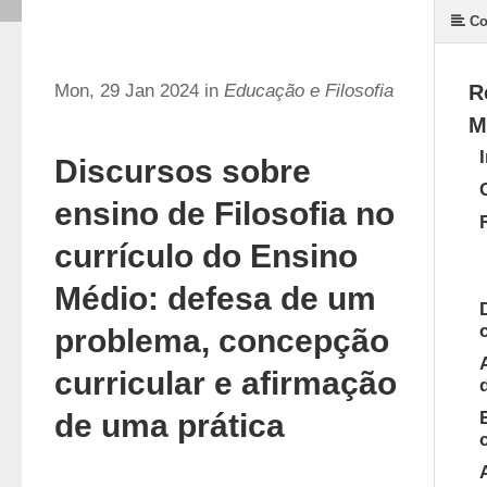
Co
Mon, 29 Jan 2024 in
Educação e Filosofia
R
M
Discursos sobre
ensino de Filosofia no
currículo do Ensino
Médio: defesa de um
problema, concepção
curricular e afirmação
de uma prática