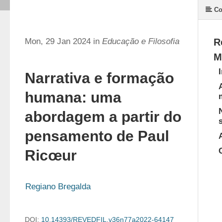
Co
Mon, 29 Jan 2024 in
Educação e Filosofia
R
M
Narrativa e formação
humana: uma
abordagem a partir do
pensamento de Paul
Ricœur
Regiano Bregalda
DOI:
10.14393/REVEDFIL.v36n77a2022-64147