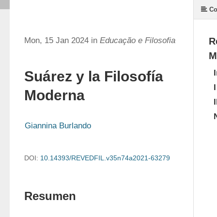
Co
Mon, 15 Jan 2024 in
Educação e Filosofia
R
M
Suárez y la Filosofía
I
Moderna
I
Giannina Burlando
DOI:
10.14393/REVEDFIL.v35n74a2021-63279
Resumen