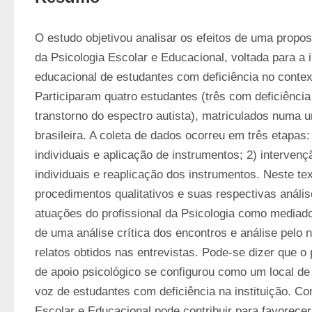
O estudo objetivou analisar os efeitos de uma propos
da Psicologia Escolar e Educacional, voltada para a i
educacional de estudantes com deficiência no contexto
Participaram quatro estudantes (três com deficiência
transtorno do espectro autista), matriculados numa un
brasileira. A coleta de dados ocorreu em três etapas: 
individuais e aplicação de instrumentos; 2) intervençã
individuais e reaplicação dos instrumentos. Neste te
procedimentos qualitativos e suas respectivas anális
atuações do profissional da Psicologia como mediador 
de uma análise crítica dos encontros e análise pelo n
relatos obtidos nas entrevistas. Pode-se dizer que o
de apoio psicológico se configurou como um local de 
voz de estudantes com deficiência na instituição. Con
Escolar e Educacional pode contribuir para favorece