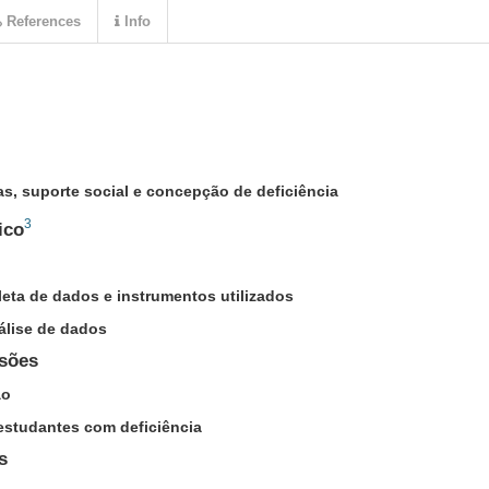
References
Info
s, suporte social e concepção de deficiência
3
ico
eta de dados e instrumentos utilizados
álise de dados
ssões
ão
estudantes com deficiência
s