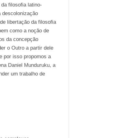
a filosofia latino-
a descolonização 
e libertação da filosofia 
proposto Enrique Dussel e Raúl Fornet-Bettancourt, bem como a noção de 
cos da concepção 
r o Outro a partir dele 
 por isso propomos a 
gena Daniel Munduruku, a 
nder um trabalho de 