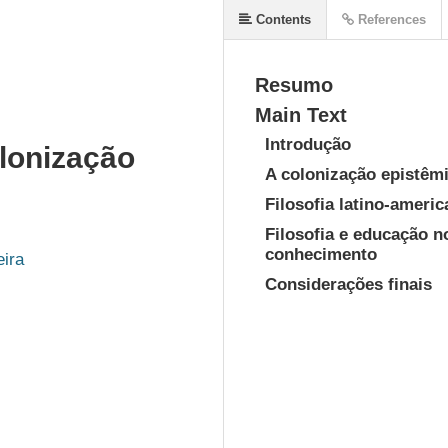
Contents
References
Resumo
Main Text
Introdução
olonização
A colonização epistêm
Filosofia latino-ameri
Filosofia e educação n
conhecimento
eira
Considerações finais