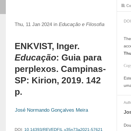
Co
DOI
Thu, 11 Jan 2024 in
Educação e Filosofia
The
ENKVIST, Inger.
acc
Thu
Educação
: Guia para
Cop
perplexos. Campinas-
SP: Kirion, 2019. 142
Est
uma
p.
Auth
José Normando Gonçalves Meira
Jo
Dou
DOI:
10.14393/REVEDFIL.v35n73a2021-57621