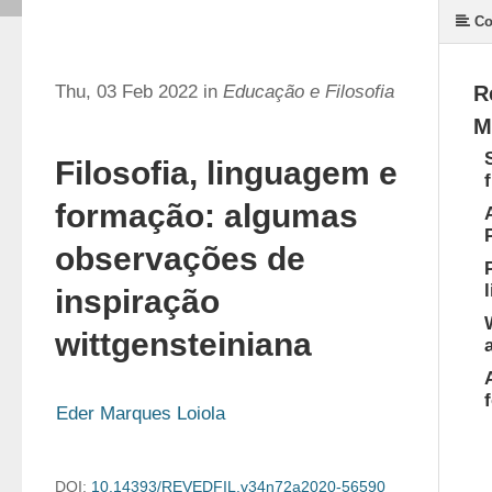
Co
Thu, 03 Feb 2022 in
Educação e Filosofia
R
M
Filosofia, linguagem e
formação: algumas
observações de
inspiração
wittgensteiniana
Eder Marques Loiola
DOI:
10.14393/REVEDFIL.v34n72a2020-56590