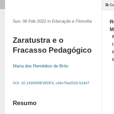
Co
Sun, 06 Feb 2022 in
Educação e Filosofia
R
M
Zaratustra e o
I
Fracasso Pedagógico
I
I
Maria dos Remédios de Brito
DOI:
10.14393/REVEDFIL.v34n70a2020-52447
Resumo