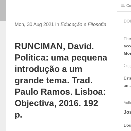
Co
DOI
Mon, 30 Aug 2021 in
Educação e Filosofia
The
RUNCIMAN, David.
acc
Mon
Política: uma pequena
Cop
introdução a um
grande tema. Trad.
Est
uma
Paulo Ramos. Lisboa:
Objectiva, 2016. 192
Auth
p.
Jos
Dou