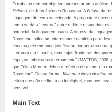
O trabalho tem por objetivo apresentar uma análise d
Heloísa
, de Jean Jacques Rousseau. A ênfase da refe
linguagem do texto selecionado. A proposta é encontra
como se dá a “costura” entre o dito e o sugerido, evi
potencial da linguagem usada. A riqueza da linguagem 
Rousseau indica um interessante caminho para desenv
escolha pelo romance justifica-se por ser uma obra qu
literatura e a filosofia, mas cujas fronteiras desapar
espaços imbricados internamente” (MATTOS, 2008, p.
que Fúlvia Moretto define a referida obra como “o r
Rousseau”. Dessa forma, 
Júlia ou a Nova Heloísa
 no
leitura que não se limita ao inteligível, mas nos leva
sensível.
Main Text