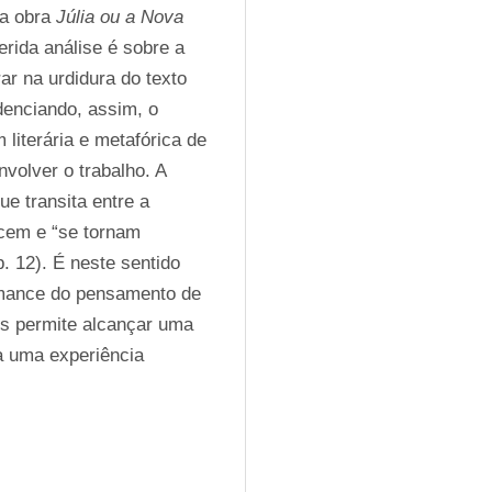
a obra 
Júlia ou a Nova 
rida análise é sobre a 
r na urdidura do texto 
denciando, assim, o 
literária e metafórica de 
olver o trabalho. A 
e transita entre a 
ecem e “se tornam 
 12). É neste sentido 
omance do pensamento de 
s permite alcançar uma 
 a uma experiência 