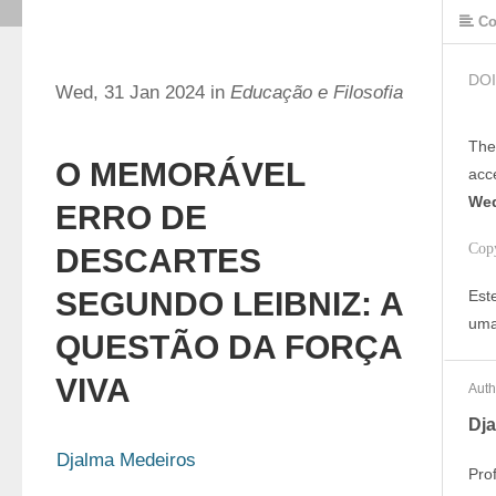
Co
DOI
Wed, 31 Jan 2024 in
Educação e Filosofia
The
O MEMORÁVEL
acc
Wed
ERRO DE
Cop
DESCARTES
SEGUNDO LEIBNIZ: A
Est
uma
QUESTÃO DA FORÇA
VIVA
Auth
Dj
Djalma Medeiros
Pro