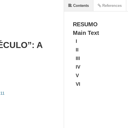
Contents
References
RESUMO
Main Text
I
ÉCULO”: A
II
III
IV
V
VI
-11