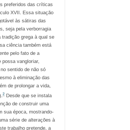
 preferidos das críticas 
culo XVII. Essa situação 
otável às sátiras das 
s, seja pela verborragia 
tradição grega à qual se 
ssa ciência também está 
nte pelo fato de a 
possa vangloriar, 
no sentido de não só 
esmo à eliminação das 
m de prolongar a vida, 
2
).
 Desde que se instala 
nção de construir uma 
em sua época, mostrando-
uma série de alterações à 
e trabalho pretende, a 