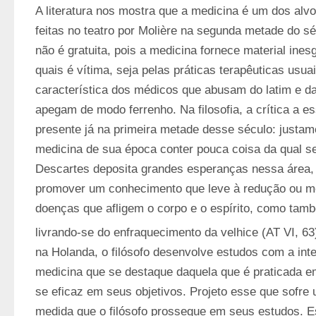
A literatura nos mostra que a medicina é um dos alvos
feitas no teatro por Molière na segunda metade do sé
não é gratuita, pois a medicina fornece material inesg
quais é vítima, seja pelas práticas terapêuticas usuai
característica dos médicos que abusam do latim e da 
apegam de modo ferrenho. Na filosofia, a crítica a e
presente já na primeira metade desse século: justame
medicina de sua época conter pouca coisa da qual se 
Descartes deposita grandes esperanças nessa área, 
promover um conhecimento que leve à redução ou m
doenças que afligem o corpo e o espírito, como també
livrando-se do enfraquecimento da velhice (AT VI, 63
na Holanda, o filósofo desenvolve estudos com a inte
medicina que se destaque daquela que é praticada 
se eficaz em seus objetivos. Projeto esse que sofre 
medida que o filósofo prossegue em seus estudos. Est