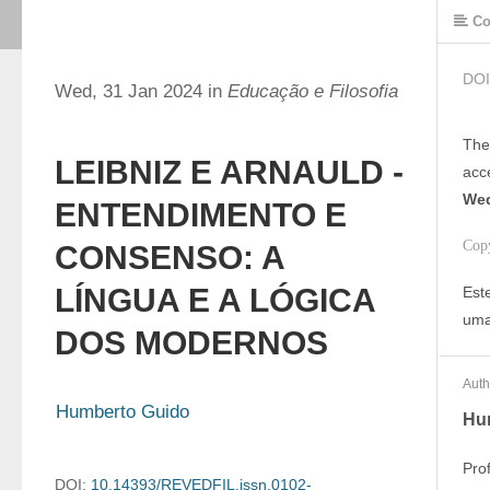
Co
DOI
Wed, 31 Jan 2024 in
Educação e Filosofia
The
LEIBNIZ E ARNAULD -
acc
Wed
ENTENDIMENTO E
Cop
CONSENSO: A
LÍNGUA E A LÓGICA
Est
uma
DOS MODERNOS
Auth
Humberto Guido
Hu
Prof
DOI:
10.14393/REVEDFIL.issn.0102-