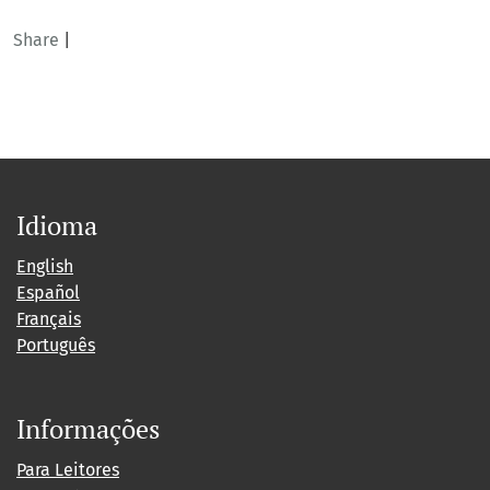
Share
|
Idioma
English
Español
Français
Português
Informações
Para Leitores