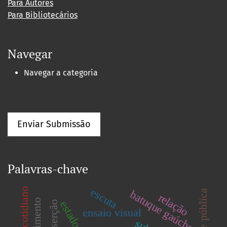
Para Autores
Para Bibliotecários
Navegar
Navegar a categoria
Enviar Submissão
Palavras-chave
escuta
cotidiano
batuque gaúcho
arte pública
relação
inserção
ensaio visual