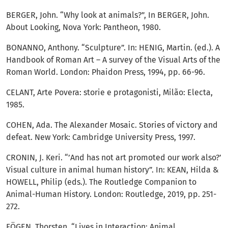
BERGER, John. “Why look at animals?”, In BERGER, John.
About Looking, Nova York: Pantheon, 1980.
BONANNO, Anthony. “Sculpture”. In: HENIG, Martin. (ed.). A
Handbook of Roman Art – A survey of the Visual Arts of the
Roman World. London: Phaidon Press, 1994, pp. 66-96.
CELANT, Arte Povera: storie e protagonisti, Milão: Electa,
1985.
COHEN, Ada. The Alexander Mosaic. Stories of victory and
defeat. New York: Cambridge University Press, 1997.
CRONIN, J. Keri. “’And has not art promoted our work also?’
Visual culture in animal human history”. In: KEAN, Hilda &
HOWELL, Philip (eds.). The Routledge Companion to
Animal-Human History. London: Routledge, 2019, pp. 251-
272.
FÖGEN, Thorsten. “Lives in Interaction: Animal