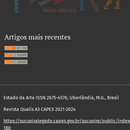
inserção
futuro
corpo
hélio oiticica
Artigos mais recentes
Estado da Arte ISSN 2675-4576, Uberlândia, M.G., Brasil
Revista Qualis A3 CAPES 2021-2024
https://sucupiralegado.capes.gov.br/sucupira/public/index.
180