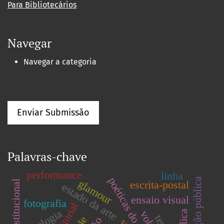
Para Bibliotecários
Navegar
Navegar a categoria
Enviar Submissão
Palavras-chave
performance
linha
intervenção pública
glamour
escrita-postal
crítica institucional
estado da arte
ensaio visual
fotografia
editorial
usologia