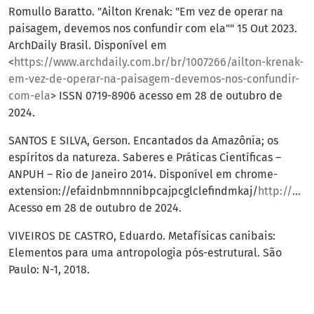
Romullo Baratto. "Ailton Krenak: "Em vez de operar na
paisagem, devemos nos confundir com ela"" 15 Out 2023.
ArchDaily Brasil. Disponível em
<
https://www.archdaily.com.br/br/1007266/ailton-krenak-
em-vez-de-operar-na-paisagem-devemos-nos-confundir-
com-ela
> ISSN 0719-8906 acesso em 28 de outubro de
2024.
SANTOS E SILVA, Gerson. Encantados da Amazônia; os
espíritos da natureza. Saberes e Práticas Científicas –
ANPUH – Rio de Janeiro 2014. Disponível em chrome-
extension://efaidnbmnnnibpcajpcglclefindmkaj/
http://www.encontro2014.rj.anpuh.org/resources/anais/28/1400206941_ARQUIVO_ArtigoparaaANPUH,EncantadosdaAmazonia.pdf
Acesso em 28 de outubro de 2024.
VIVEIROS DE CASTRO, Eduardo. Metafísicas canibais:
Elementos para uma antropologia pós-estrutural. São
Paulo: N-1, 2018.