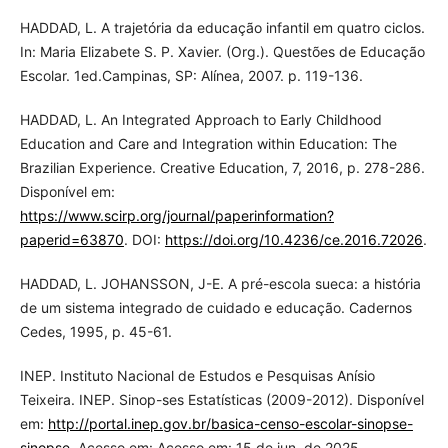
HADDAD, L. A trajetória da educação infantil em quatro ciclos.
In: Maria Elizabete S. P. Xavier. (Org.). Questões de Educação
Escolar. 1ed.Campinas, SP: Alínea, 2007. p. 119-136.
HADDAD, L. An Integrated Approach to Early Childhood
Education and Care and Integration within Education: The
Brazilian Experience. Creative Education, 7, 2016, p. 278-286.
Disponível em:
https://www.scirp.org/journal/paperinformation?
paperid=63870
. DOI:
https://doi.org/10.4236/ce.2016.72026
.
HADDAD, L. JOHANSSON, J-E. A pré-escola sueca: a história
de um sistema integrado de cuidado e educação. Cadernos
Cedes, 1995, p. 45-61.
INEP. Instituto Nacional de Estudos e Pesquisas Anísio
Teixeira. INEP. Sinop-ses Estatísticas (2009-2012). Disponível
em:
http://portal.inep.gov.br/basica-censo-escolar-sinopse-
sinopse
. Acesso em: Acesso em: 15 de jun. de 2025.