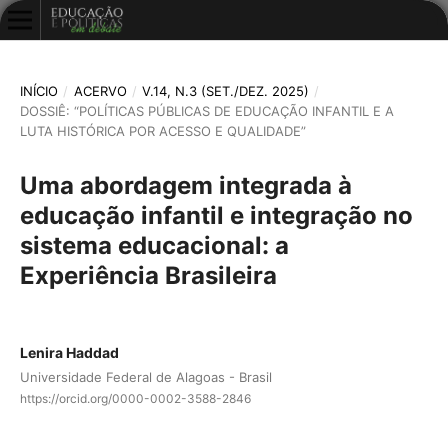
INÍCIO
/
ACERVO
/
V.14, N.3 (SET./DEZ. 2025)
/
DOSSIÊ: “POLÍTICAS PÚBLICAS DE EDUCAÇÃO INFANTIL E A
LUTA HISTÓRICA POR ACESSO E QUALIDADE”
Uma abordagem integrada à
educação infantil e integração no
sistema educacional: a
Experiência Brasileira
Lenira Haddad
Universidade Federal de Alagoas - Brasil
https://orcid.org/0000-0002-3588-2846