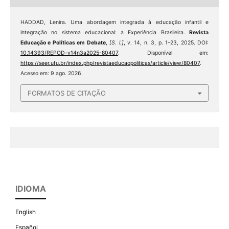
HADDAD, Lenira. Uma abordagem integrada à educação infantil e
integração no sistema educacional: a Experiência Brasileira.
Revista
Educação e Políticas em Debate
,
[S. l.]
, v. 14, n. 3, p. 1–23, 2025. DOI:
10.14393/REPOD-v14n3a2025-80407
. Disponível em:
https://seer.ufu.br/index.php/revistaeducaopoliticas/article/view/80407
.
Acesso em: 9 ago. 2026.
FORMATOS DE CITAÇÃO
IDIOMA
English
Español