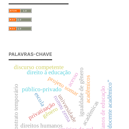
PALAVRAS-CHAVE
discurso competente
igualdade de gênero
direito à educação
acesso
projeto somar
acadêmicos
“docente acadêmico”
contrato temporário
planos de educação
público-privado
escola
universidade
romeu zema
acadêmicas
privatização
gênero
direitos humanos