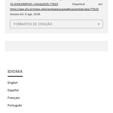
10.14393/REPOD-v14n2a2025-77623
. Disponível em:
https://seer.ufu.br/index.php/revistaeducaopoliticas/article/view/77623
.
Acesso em: 6 ago. 2026.
FORMATOS DE CITAÇÃO
IDIOMA
English
Español
Français
Português