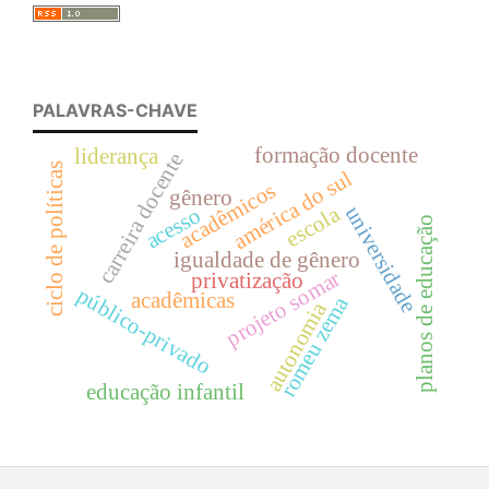
PALAVRAS-CHAVE
formação docente
liderança
carreira docente
ciclo de políticas
américa do sul
acadêmicos
gênero
escola
universidade
acesso
planos de educação
igualdade de gênero
projeto somar
privatização
público-privado
acadêmicas
romeu zema
autonomia
educação infantil