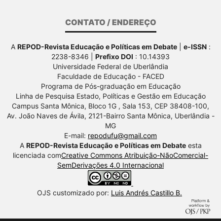
CONTATO / ENDEREÇO
A
REPOD-Revista Educação e Políticas em Debate
|
e-ISSN
:
2238-8346 |
Prefixo DOI
: 10.14393
Universidade Federal de Uberlândia
Faculdade de Educação - FACED
Programa de Pós-graduação em Educação
Linha de Pesquisa Estado, Políticas e Gestão em Educação
Campus Santa Mônica, Bloco 1G , Sala 153, CEP 38408-100,
Av.
João Naves de Ávila, 2121-Bairro Santa Mônica, Uberlândia -
MG
E-mail:
repodufu@gmail.com
A
REPOD-Revista Educação e Políticas em Debate
esta
licenciada com
Creative Commons Atribuição-NãoComercial-
SemDerivações 4.0 Internacional
OJS customizado por:
Luis Andrés Castillo B.