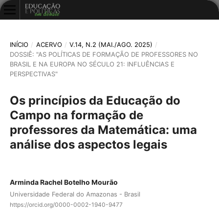
INÍCIO
/
ACERVO
/
V.14, N.2 (MAI./AGO. 2025)
/
DOSSIÊ: "AS POLÍTICAS DE FORMAÇÃO DE PROFESSORES NO
BRASIL E NA EUROPA NO SÉCULO 21: INFLUÊNCIAS E
PERSPECTIVAS"
Os princípios da Educação do
Campo na formação de
professores da Matemática: uma
análise dos aspectos legais
Arminda Rachel Botelho Mourão
Universidade Federal do Amazonas - Brasil
https://orcid.org/0000-0002-1940-9477