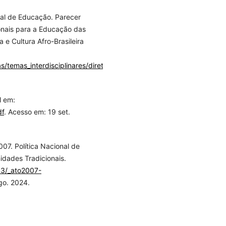
nal de Educação. Parecer
onais para a Educação das
 e Cultura Afro-Brasileira
s/temas_interdisciplinares/diretrizes_curriculares_nacionais_para_a_
l em:
df
. Acesso em: 19 set.
07. Política Nacional de
dades Tradicionais.
_03/_ato2007-
go. 2024.