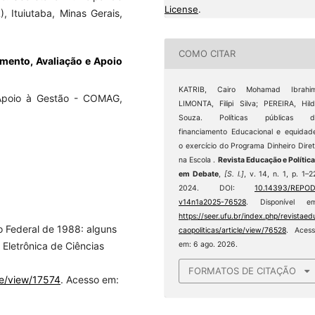
License
.
, Ituiutaba, Minas Gerais,
COMO CITAR
mento, Avaliação e Apoio
KATRIB, Cairo Mohamad Ibrahim
Apoio à Gestão - COMAG,
LIMONTA, Filipi Silva; PEREIRA, Hil
Souza. Políticas públicas d
financiamento Educacional e equidad
o exercício do Programa Dinheiro Dire
na Escola .
Revista Educação e Polític
em Debate
,
[S. l.]
, v. 14, n. 1, p. 1–2
2024. DOI:
10.14393/REPOD
v14n1a2025-76528
. Disponível em
https://seer.ufu.br/index.php/revistaed
o Federal de 1988: alguns
caopoliticas/article/view/76528
. Aces
em: 6 ago. 2026.
 Eletrônica de Ciências
FORMATOS DE CITAÇÃO
cle/view/17574
. Acesso em: