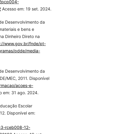
2pcp004-
2
Acesso em: 19 set. 2024.
 de Desenvolvimento da
ateriais e bens e
a Dinheiro Direto na
s://www.gov.br/fnde/pt-
ogramas/pdde/media-
 de Desenvolvimento da
NDE/MEC, 2011. Disponível
ormacao/acoes-e-
o em: 31 ago. 2024.
 Educação Escolar
12. Disponível em:
63-rceb008-12-