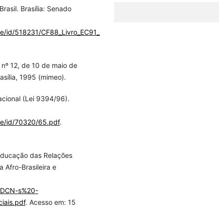
rasil. Brasília: Senado
dle/id/518231/CF88_Livro_EC91_2016.pdf
.
nº 12, de 10 de maio de
asília, 1995 (mimeo).
cional (Lei 9394/96).
le/id/70320/65.pdf
.
 Educação das Relações
a Afro-Brasileira e
os/DCN-s%20-
ais.pdf
. Acesso em: 15