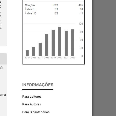
S
O
:
S
S
E
ção
INFORMAÇÕES
 uma
Para Leitores
Para Autores
Para Bibliotecários