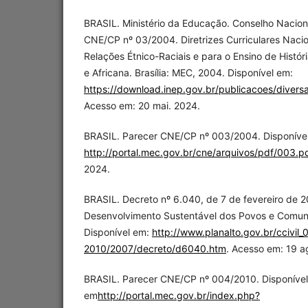
BRASIL. Ministério da Educação. Conselho Nacio
CNE/CP nº 03/2004. Diretrizes Curriculares Naci
Relações Étnico-Raciais e para o Ensino de História
e Africana. Brasília: MEC, 2004. Disponível em:
https://download.inep.gov.br/publicacoes/diversa
Acesso em: 20 mai. 2024.
BRASIL. Parecer CNE/CP nº 003/2004. Disponíve
http://portal.mec.gov.br/cne/arquivos/pdf/003.p
2024.
BRASIL. Decreto nº 6.040, de 7 de fevereiro de 20
Desenvolvimento Sustentável dos Povos e Comuni
Disponível em:
http://www.planalto.gov.br/ccivil
2010/2007/decreto/d6040.htm
. Acesso em: 19 a
BRASIL. Parecer CNE/CP nº 004/2010. Disponível
em
http://portal.mec.gov.br/index.php?