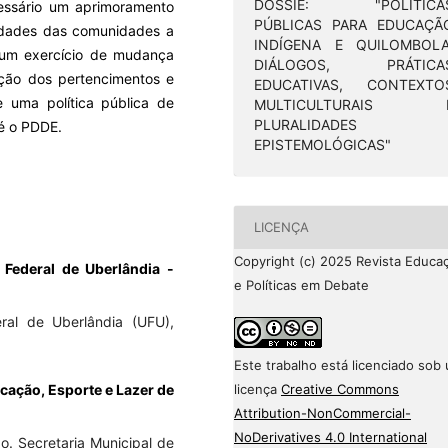
DOSSIÊ: "POLÍTICA
essário um aprimoramento
PÚBLICAS PARA EDUCAÇÃ
cidades das comunidades a
INDÍGENA E QUILOMBOLA
e um exercício de mudança
DIÁLOGOS, PRÁTICA
zação dos pertencimentos e
EDUCATIVAS, CONTEXTO
e uma política pública de
MULTICULTURAIS 
PLURALIDADES
é o PDDE.
EPISTEMOLÓGICAS"
LICENÇA
Copyright (c) 2025 Revista Educa
Federal de Uberlândia -
e Políticas em Debate
eral de Uberlândia (UFU),
Este trabalho está licenciado sob
licença
Creative Commons
ucação, Esporte e Lazer de
Attribution-NonCommercial-
NoDerivatives 4.0 International
. Secretaria Municipal de