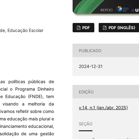
PDF
PDF (INGLÊS)
ade, Educação Escolar
PUBLICADO
2024-12-31
s políticas públicas de
ecial o Programa Dinheiro
EDIÇÃO
de Educação (FNDE), tem
 visando a melhoria da
v.14, n.1 (jan./abr. 2025)
ivamos refletir sobre como
uma educação mais plural e
SEÇÃO
 financiamento educacional,
nsolidação de uma gestão