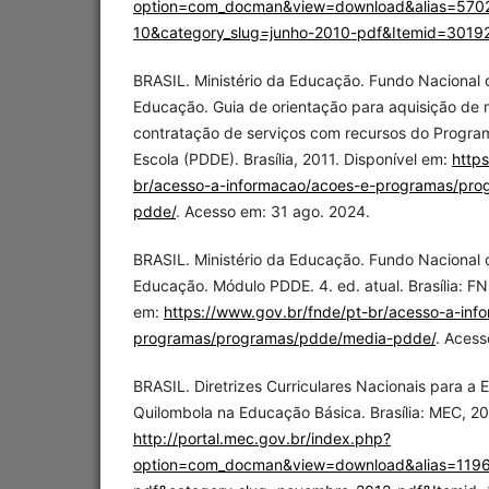
option=com_docman&view=download&alias=570
10&category_slug=junho-2010-pdf&Itemid=3019
BRASIL. Ministério da Educação. Fundo Nacional
Educação. Guia de orientação para aquisição de m
contratação de serviços com recursos do Program
Escola (PDDE). Brasília, 2011. Disponível em:
http
br/acesso-a-informacao/acoes-e-programas/pr
pdde/
. Acesso em: 31 ago. 2024.
BRASIL. Ministério da Educação. Fundo Nacional
Educação. Módulo PDDE. 4. ed. atual. Brasília: F
em:
https://www.gov.br/fnde/pt-br/acesso-a-inf
programas/programas/pdde/media-pdde/
. Acess
BRASIL. Diretrizes Curriculares Nacionais para a
Quilombola na Educação Básica. Brasília: MEC, 20
http://portal.mec.gov.br/index.php?
option=com_docman&view=download&alias=119