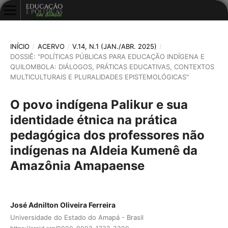
INÍCIO
/
ACERVO
/
V.14, N.1 (JAN./ABR. 2025)
/
DOSSIÊ: "POLÍTICAS PÚBLICAS PARA EDUCAÇÃO INDÍGENA E
QUILOMBOLA: DIÁLOGOS, PRÁTICAS EDUCATIVAS, CONTEXTOS
MULTICULTURAIS E PLURALIDADES EPISTEMOLÓGICAS"
O povo indígena Palikur e sua
identidade étnica na prática
pedagógica dos professores não
indígenas na Aldeia Kumenê da
Amazônia Amapaense
José Adnilton Oliveira Ferreira
Universidade do Estado do Amapá - Brasil