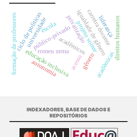
carreira docente
igualdade de gênero
ciclo de políticas
formação de professores
privatização
liderança
direitos humanos
universidade
projeto somar
escola
público-privado
acadêmicos
educação inclusiva
romeu zema
acadêmicas
gênero
acesso
autonomia
INDEXADORES, BASE DE DADOS E
REPOSITÓRIOS