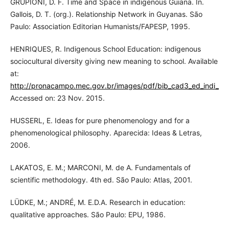
GRUPIONI, D. F. Time and Space in indigenous Guiana. In.
Gallois, D. T. (org.). Relationship Network in Guyanas. São
Paulo: Association Editorian Humanists/FAPESP, 1995.
HENRIQUES, R. Indigenous School Education: indigenous
sociocultural diversity giving new meaning to school. Available
at:
http://pronacampo.mec.gov.br/images/pdf/bib_cad3_ed_indi_div
Accessed on: 23 Nov. 2015.
HUSSERL, E. Ideas for pure phenomenology and for a
phenomenological philosophy. Aparecida: Ideas & Letras,
2006.
LAKATOS, E. M.; MARCONI, M. de A. Fundamentals of
scientific methodology. 4th ed. São Paulo: Atlas, 2001.
LÜDKE, M.; ANDRÉ, M. E.D.A. Research in education:
qualitative approaches. São Paulo: EPU, 1986.