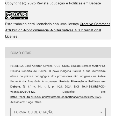
Copyright (c) 2025 Revista Educação e Políticas em Debate
Este trabalho está licenciado sob uma licença
Creative Commons
Attribution-NonCommercial-NoDerivatives 4.0 International
License
.
COMO CITAR
FERREIRA, José Adnilton Oliveira; CUSTODIO, Elivaldo Serrão; MARINHO,
Cleuma Roberta de Souza. O povo indígena Palikur e sua identidade
étnica na prática pedagógica dos professores não indígenas na Aldeia
Kumenê da Amazônia Amapaense.
Revista Educação e Políticas em
Debate
,
[S. l.]
, v. 14, n. 1, p. 1–21, 2024. DOI:
10.14393/REPOD-
v14n1a2025-76520
. Disponível em:
https://seer.ufu.br/index.php/revistaeducaopoliticas/article/view/76520
.
Acesso em: 6 ago. 2026.
FORMATOS DE CITAÇÃO