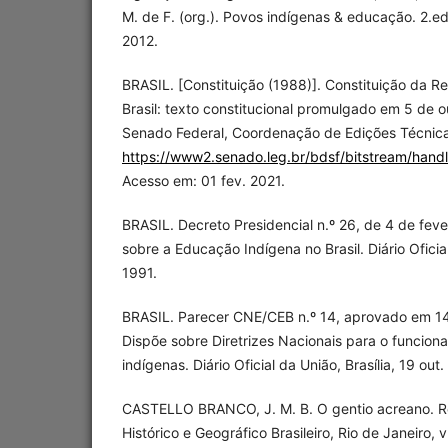
M. de F. (org.). Povos indígenas & educação. 2.ed
2012.
BRASIL. [Constituição (1988)]. Constituição da R
Brasil: texto constitucional promulgado em 5 de o
Senado Federal, Coordenação de Edições Técnica
https://www2.senado.leg.br/bdsf/bitstream/han
Acesso em: 01 fev. 2021.
BRASIL. Decreto Presidencial n.º 26, de 4 de feve
sobre a Educação Indígena no Brasil. Diário Oficial
1991.
BRASIL. Parecer CNE/CEB n.º 14, aprovado em 1
Dispõe sobre Diretrizes Nacionais para o funcion
indígenas. Diário Oficial da União, Brasília, 19 out
CASTELLO BRANCO, J. M. B. O gentio acreano. Rev
Histórico e Geográfico Brasileiro, Rio de Janeiro, v