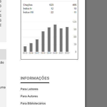
S
O
:
S
S
E
ção
INFORMAÇÕES
 uma
Para Leitores
Para Autores
Para Bibliotecários