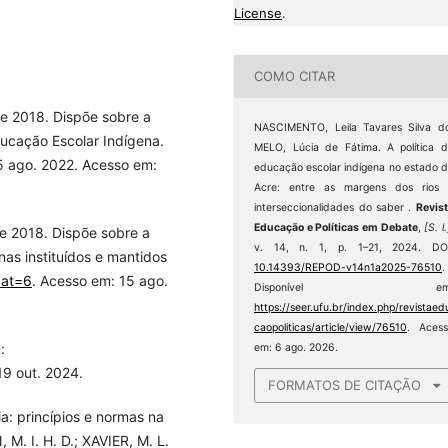
License
.
COMO CITAR
e 2018. Dispõe sobre a
NASCIMENTO, Leila Tavares Silva d
ducação Escolar Indígena.
MELO, Lúcia de Fátima. A política 
5 ago. 2022. Acesso em:
educação escolar indígena no estado 
Acre: entre as margens dos rios 
interseccionalidades do saber .
Revis
Educação e Políticas em Debate
,
[S. l.
e 2018. Dispõe sobre a
v. 14, n. 1, p. 1–21, 2024. DOI
as instituídos e mantidos
10.14393/REPOD-v14n1a2025-76510
.
cat=6
. Acesso em: 15 ago.
Disponível em
https://seer.ufu.br/index.php/revistaed
caopoliticas/article/view/76510
. Aces
:
em: 6 ago. 2026.
19 out. 2024.
FORMATOS DE CITAÇÃO
a: princípios e normas na
M. I. H. D.; XAVIER, M. L.