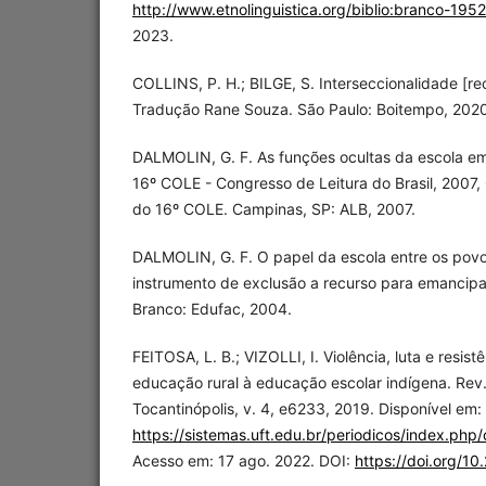
http://www.etnolinguistica.org/biblio:branco-1952
2023.
COLLINS, P. H.; BILGE, S. Interseccionalidade [rec
Tradução Rane Souza. São Paulo: Boitempo, 2020
DALMOLIN, G. F. As funções ocultas da escola em 
16º COLE - Congresso de Leitura do Brasil, 2007
do 16º COLE. Campinas, SP: ALB, 2007.
DALMOLIN, G. F. O papel da escola entre os povo
instrumento de exclusão a recurso para emancipaç
Branco: Edufac, 2004.
FEITOSA, L. B.; VIZOLLI, I. Violência, luta e resist
educação rural à educação escolar indígena. Rev
Tocantinópolis, v. 4, e6233, 2019. Disponível em:
https://sistemas.uft.edu.br/periodicos/index.php
Acesso em: 17 ago. 2022. DOI:
https://doi.org/1