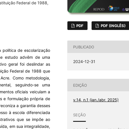
tituição Federal de 1988,
PDF
PDF (INGLÊS)
PUBLICADO
 política de escolarização
sse estudo advêm de uma
2024-12-31
vo geral foi deslindar as
tuição Federal de 1988 que
Acre. Como metodologia,
mental, seguindo-se uma
EDIÇÃO
mentos oficiais veiculam a
as e formulação própria de
v.14, n.1 (jan./abr. 2025)
preconiza a garantia desses
esso à escola diferenciada
SEÇÃO
strativos que se impõe ao
uída, em sua integralidade,