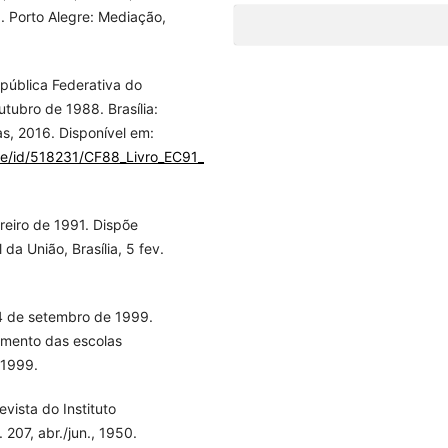
. Porto Alegre: Mediação,
epública Federativa do
utubro de 1988. Brasília:
s, 2016. Disponível em:
dle/id/518231/CF88_Livro_EC91_2016.pdf
.
reiro de 1991. Dispõe
 da União, Brasília, 5 fev.
4 de setembro de 1999.
amento das escolas
. 1999.
ista do Instituto
. 207, abr./jun., 1950.