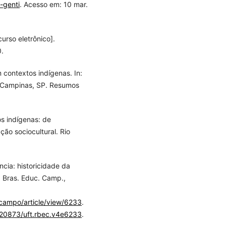
-genti
. Acesso em: 10 mar.
urso eletrônico].
.
contextos indígenas. In:
, Campinas, SP. Resumos
s indígenas: de
ão sociocultural. Rio
ência: historicidade da
. Bras. Educ. Camp.,
/campo/article/view/6233
.
0.20873/uft.rbec.v4e6233
.