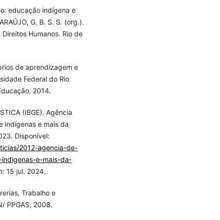
eto: educação indígena e
ARAÚJO, G. B. S. S. (org.).
 Direitos Humanos. Rio de
prios de aprendizagem e
sidade Federal do Rio
Educação, 2014.
TICA (IBGE). Agência
de indígenas e mais da
23. Disponível:
oticias/2012-agencia-de-
e-indigenas-e-mais-da-
: 15 jul. 2024.
erias, Trabalho e
MN/ PPGAS, 2008.