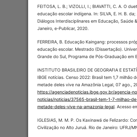
FEITOSA, L. B.; VIZOLLI, I.; BIAVATTI, C. A. O du
educação escolar indígena. In: SILVA, E. H. B. da; 
Diálogos Interdisciplinares em Educação, Saúde &
Janeiro, e-Publicar, 2020.
FERREIRA, B. Educação Kaingang: processos pró
educação escolar. Mestrado (Dissertação). Univer
Grande do Sul, Programa de Pós-Graduação em 
INSTITUTO BRASILEIRO DE GEOGRAFIA E ESTATÍS
IBGE notícias. Censo 2022: Brasil tem 1,7 milhão 
metade deles vive na Amazônia Legal, 07 ago., 20
https://agenciadenoticias.ibge.gov.br/agencia-n
noticias/noticias/37565-brasil-tem-1-7-milhao-d
metade-deles-vive-na-amazonia-legal
. Acesso em
IGLESIAS, M. M. P. Os Kaxinawá de Felizardo: Corr
Civilização no Alto Juruá. Rio de Janeiro: UFRJ/