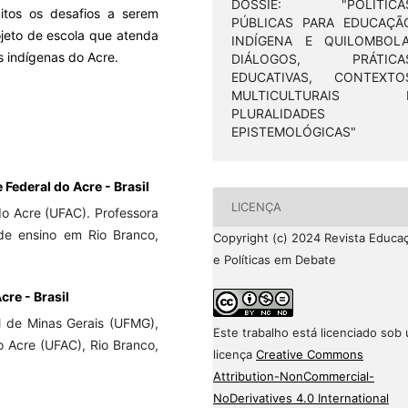
DOSSIÊ: "POLÍTICA
itos os desafios a serem
PÚBLICAS PARA EDUCAÇÃ
ojeto de escola que atenda
INDÍGENA E QUILOMBOLA
s indígenas do Acre.
DIÁLOGOS, PRÁTICA
EDUCATIVAS, CONTEXTO
MULTICULTURAIS 
PLURALIDADES
EPISTEMOLÓGICAS"
 Federal do Acre - Brasil
LICENÇA
o Acre (UFAC). Professora
de ensino em Rio Branco,
Copyright (c) 2024 Revista Educa
e Políticas em Debate
cre - Brasil
l de Minas Gerais (UFMG),
Este trabalho está licenciado sob
o Acre (UFAC), Rio Branco,
licença
Creative Commons
Attribution-NonCommercial-
NoDerivatives 4.0 International