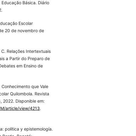
 Educação Básica. Diário
2.
 Educação Escolar
 de 20 de novembro de
C. Relações Intertextuais
is a Partir do Preparo de
Debates em Ensino de
B. Conhecimento que Vale
olar Quilombola. Revista
3, 2022. Disponible em:
M/article/view/4213
.
: política y epistemología.