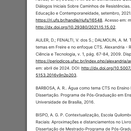
Diálogos Iniciais Sobre Caminhos de Resistências. 
Educação e Contemporaneidade, setembro, 2021.
https://ri.ufs.br/handle/riufs/16548
. Acesso em: m
http://dx.doi.org/10.29380/2021.15.15.02
.
AULER, D.; FENALTI, V. dos S.; DALMOLIN, A. M.
temas em Freire e no enfoque CTS. Alexandria -
Ciência e Tecnologia, v. 1, pág. 67-84, 2009. Dis
https://periodicos.ufsc.br/index.php/alexandria/a
em: abril de 2024. DOI:
http://dx.doi.org/10.500
5153.2016v9n2p203
.
BARBOSA, A. R.. Água como tema CTS no Ensino 
Dissertação. Programa de Pós-Graduação em Ens
Universidade de Brasília, 2016.
BISPO, A. G. P. Contextualização, Escola Quilombo
Raciais: Aproximações e distanciamentos no Livro
Dissertação de Mestrado-Programa de Pós-Gra