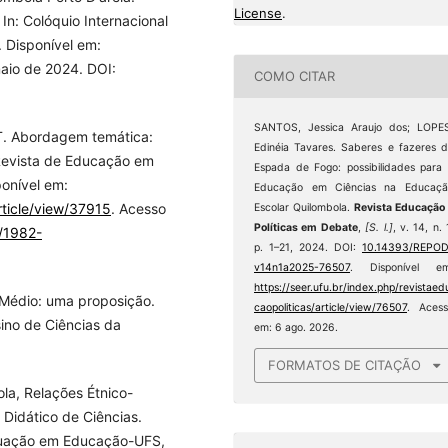
License
.
In: Colóquio Internacional
 Disponível em:
aio de 2024. DOI:
COMO CITAR
SANTOS, Jessica Araujo dos; LOPE
 T. Abordagem temática:
Edinéia Tavares. Saberes e fazeres 
 Revista de Educação em
Espada de Fogo: possibilidades para
ponível em:
Educação em Ciências na Educaçã
rticle/view/37915
. Acesso
Escolar Quilombola.
Revista Educação
Políticas em Debate
,
[S. l.]
, v. 14, n. 
7/1982-
p. 1–21, 2024. DOI:
10.14393/REPOD
v14n1a2025-76507
. Disponível em
https://seer.ufu.br/index.php/revistaed
Médio: uma proposição.
caopoliticas/article/view/76507
. Aces
ino de Ciências da
em: 6 ago. 2026.
FORMATOS DE CITAÇÃO
la, Relações Étnico-
 Didático de Ciências.
duação em Educação-UFS,