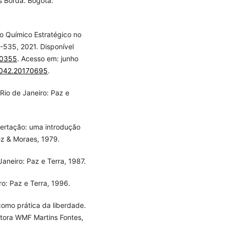
ls Borda. Bogotá:
uto Químico Estratégico no
9-535, 2021. Disponível
-0355
. Acesso em: junho
-4042.20170695
.
Rio de Janeiro: Paz e
ibertação: uma introdução
ez & Moraes, 1979.
Janeiro: Paz e Terra, 1987.
o: Paz e Terra, 1996.
omo prática da liberdade.
itora WMF Martins Fontes,