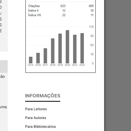
S
O
:
S
S
E
ção
INFORMAÇÕES
 uma
Para Leitores
Para Autores
Para Bibliotecários