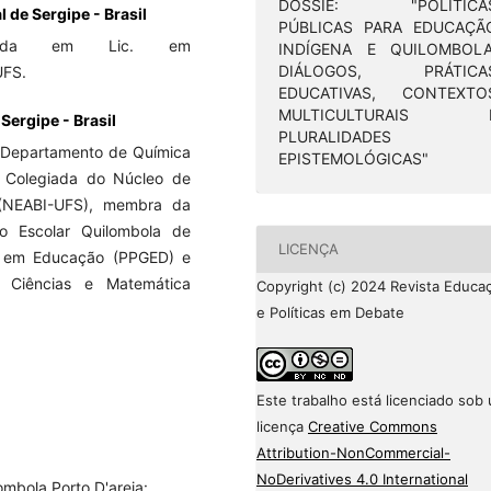
DOSSIÊ: "POLÍTICA
 de Sergipe - Brasil
PÚBLICAS PARA EDUCAÇÃ
duada em Lic. em
INDÍGENA E QUILOMBOLA
DIÁLOGOS, PRÁTICA
UFS.
EDUCATIVAS, CONTEXTO
MULTICULTURAIS 
Sergipe - Brasil
PLURALIDADES
 Departamento de Química
EPISTEMOLÓGICAS"
 Colegiada do Núcleo de
 (NEABI-UFS), membra da
 Escolar Quilombola de
LICENÇA
o em Educação (PPGED) e
Ciências e Matemática
Copyright (c) 2024 Revista Educa
e Políticas em Debate
Este trabalho está licenciado sob
licença
Creative Commons
Attribution-NonCommercial-
NoDerivatives 4.0 International
mbola Porto D'areia: