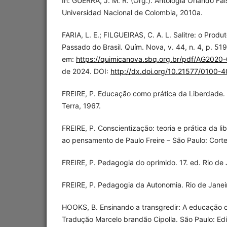
In: GUERRA, J. M. R. (Org.). Antología Orlando Fa
Universidad Nacional de Colombia, 2010a.
FARIA, L. E.; FILGUEIRAS, C. A. L. Salitre: o Prod
Passado do Brasil. Quím. Nova, v. 44, n. 4, p. 51
em:
https://quimicanova.sbq.org.br/pdf/AG2020
de 2024. DOI:
http://dx.doi.org/10.21577/0100
FREIRE, P. Educação como prática da Liberdade. 
Terra, 1967.
FREIRE, P. Conscientização: teoria e prática da l
ao pensamento de Paulo Freire – São Paulo: Cort
FREIRE, P. Pedagogia do oprimido. 17. ed. Rio de 
FREIRE, P. Pedagogia da Autonomia. Rio de Janeir
HOOKS, B. Ensinando a transgredir: A educação c
Tradução Marcelo brandão Cipolla. São Paulo: Ed