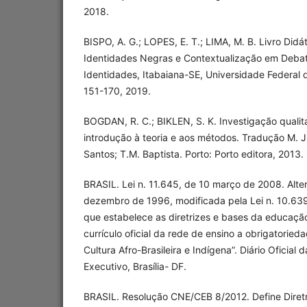
2018.
BISPO, A. G.; LOPES, E. T.; LIMA, M. B. Livro Didá
Identidades Negras e Contextualização em Debat
Identidades, Itabaiana-SE, Universidade Federal de
151-170, 2019.
BOGDAN, R. C.; BIKLEN, S. K. Investigação quali
introdução à teoria e aos métodos. Tradução M. J.
Santos; T.M. Baptista. Porto: Porto editora, 2013.
BRASIL. Lei n. 11.645, de 10 março de 2008. Alter
dezembro de 1996, modificada pela Lei n. 10.639
que estabelece as diretrizes e bases da educação 
currículo oficial da rede de ensino a obrigatoried
Cultura Afro-Brasileira e Indígena”. Diário Oficial 
Executivo, Brasília- DF.
BRASIL. Resolução CNE/CEB 8/2012. Define Diretr