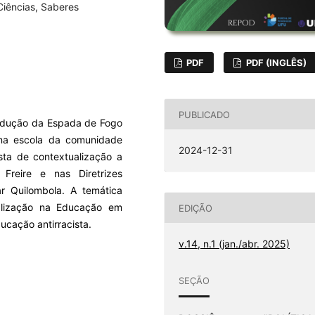
iências, Saberes
PDF
PDF (INGLÊS)
PUBLICADO
produção da Espada de Fogo
na escola da comunidade
2024-12-31
sta de contextualização a
Freire e nas Diretrizes
ar Quilombola. A temática
ualização na Educação em
EDIÇÃO
cação antirracista.
v.14, n.1 (jan./abr. 2025)
SEÇÃO