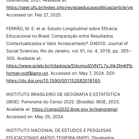
https://seer.ufu.br/index.php/revistaeducaopoliticas/article/vie
Accessed on: Feb 27, 2025.
FERRÃO, M. E. et al. Estudo Longitudinal sobre Eficácia
Educacional no Brasil: Comparação entre Resultados
Contextualizados e Valor Acrescentado*. DADOS: Journal of
Social Sciences, Rio de Janeiro, vol. 61, no. 4, 2018, pp. 265–
300. Available at:
https://www.scielo.br/j/dados/a/DdxmxdDVNTL7xJtjk3fmKPb/?
format=pdf&lang=pt
. Accessed on: May 7, 2024. DOI:
https://dx.doi.org/10.1590/001152582018160
.
INSTITUTO BRASILEIRO DE GEOGRAFIA E ESTATÍSTICA
(IBGE). Panorama do Censo 2022. [Brasília]: IBGE, 2023.
Available at:
https://censo2022.ibge.gov.br/panorama/
.
Accessed on: May 29, 2024.
INSTITUTO NACIONAL DE ESTUDOS E PESQUISAS
EDUCACIONAIS ANÍSIO TEIXEIRA (INEP). Divulgados