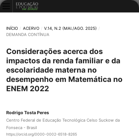
INÍCIO
/
ACERVO
/
V.14, N.2 (MAI./AGO. 2025)
/
DEMANDA CONTÍNUA
Considerações acerca dos
impactos da renda familiar e da
escolaridade materna no
desempenho em Matemática no
ENEM 2022
Rodrigo Tosta Peres
Centro Federal de Educação Tecnológica Celso Suckow da
Fonseca - Brasil
https://orcid.org/0000-0002-6518-8265