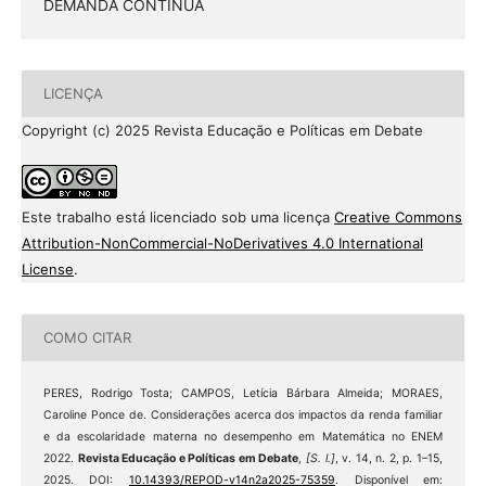
DEMANDA CONTÍNUA
LICENÇA
Copyright (c) 2025 Revista Educação e Políticas em Debate
Este trabalho está licenciado sob uma licença
Creative Commons
Attribution-NonCommercial-NoDerivatives 4.0 International
License
.
COMO CITAR
PERES, Rodrigo Tosta; CAMPOS, Letícia Bárbara Almeida; MORAES,
Caroline Ponce de. Considerações acerca dos impactos da renda familiar
e da escolaridade materna no desempenho em Matemática no ENEM
2022.
Revista Educação e Políticas em Debate
,
[S. l.]
, v. 14, n. 2, p. 1–15,
2025. DOI:
10.14393/REPOD-v14n2a2025-75359
. Disponível em: