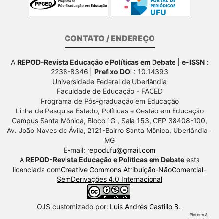
CONTATO / ENDEREÇO
A
REPOD-Revista Educação e Políticas em Debate
|
e-ISSN
:
2238-8346 |
Prefixo DOI
: 10.14393
Universidade Federal de Uberlândia
Faculdade de Educação - FACED
Programa de Pós-graduação em Educação
Linha de Pesquisa Estado, Políticas e Gestão em Educação
Campus Santa Mônica, Bloco 1G , Sala 153, CEP 38408-100,
Av.
João Naves de Ávila, 2121-Bairro Santa Mônica, Uberlândia -
MG
E-mail:
repodufu@gmail.com
A
REPOD-Revista Educação e Políticas em Debate
esta
licenciada com
Creative Commons Atribuição-NãoComercial-
SemDerivações 4.0 Internacional
OJS customizado por:
Luis Andrés Castillo B.