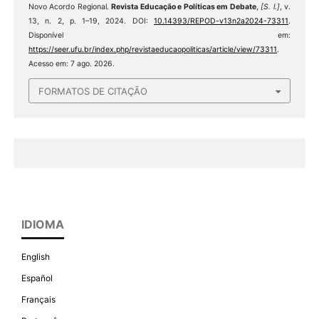
Novo Acordo Regional.
Revista Educação e Políticas em Debate
,
[S. l.]
, v.
13, n. 2, p. 1–19, 2024. DOI:
10.14393/REPOD-v13n2a2024-73311
.
Disponível em:
https://seer.ufu.br/index.php/revistaeducaopoliticas/article/view/73311
.
Acesso em: 7 ago. 2026.
FORMATOS DE CITAÇÃO
IDIOMA
English
Español
Français