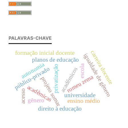
PALAVRAS-CHAVE
carreira docente
formação inicial docente
igualdade de gênero
planos de educação
autonomia
escola
privatização
público-privado
acadêmicos
romeu zema
projeto somar
acadêmicas
acesso
universidade
gênero
ensino médio
direito à educação