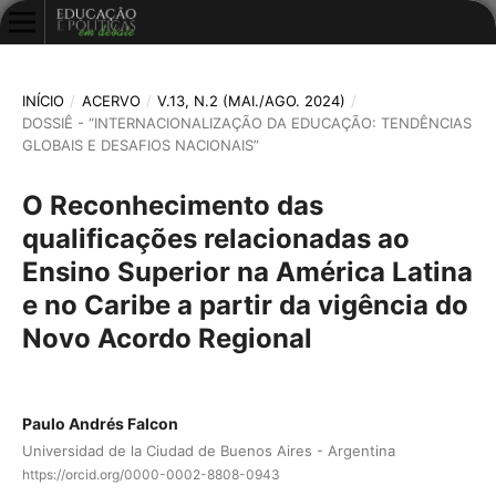
INÍCIO
/
ACERVO
/
V.13, N.2 (MAI./AGO. 2024)
/
DOSSIÊ - “INTERNACIONALIZAÇÃO DA EDUCAÇÃO: TENDÊNCIAS
GLOBAIS E DESAFIOS NACIONAIS”
O Reconhecimento das
qualificações relacionadas ao
Ensino Superior na América Latina
e no Caribe a partir da vigência do
Novo Acordo Regional
Paulo Andrés Falcon
Universidad de la Ciudad de Buenos Aires - Argentina
https://orcid.org/0000-0002-8808-0943