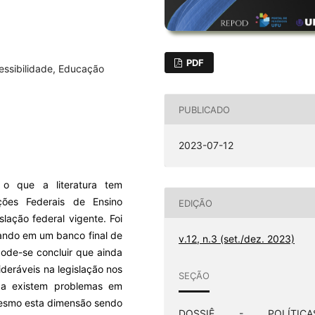
PDF
essibilidade, Educação
PUBLICADO
2023-07-12
r o que a literatura tem
ições Federais de Ensino
EDIÇÃO
slação federal vigente. Foi
tando em um banco final de
v.12, n.3 (set./dez. 2023)
pode-se concluir que ainda
ideráveis na legislação nos
SEÇÃO
da existem problemas em
 mesmo esta dimensão sendo
DOSSIÊ - POLÍTICA