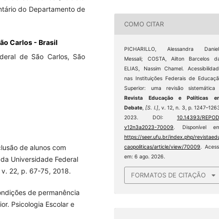
ntário do Departamento de
COMO CITAR
ão Carlos - Brasil
PICHARILLO, Alessandra Daniel
deral de São Carlos, São
Messali; COSTA, Ailton Barcelos d
ELIAS, Nassim Chamel. Acessibilida
nas Instituições Federais de Educaç
Superior: uma revisão sistemática
Revista Educação e Políticas e
Debate
,
[S. l.]
, v. 12, n. 3, p. 1247–126
2023. DOI:
10.14393/REPOD
v12n3a2023-70009
. Disponível em
https://seer.ufu.br/index.php/revistaed
nclusão de alunos com
caopoliticas/article/view/70009
. Aces
em: 6 ago. 2026.
r da Universidade Federal
 v. 22, p. 67-75, 2018.
FORMATOS DE CITAÇÃO
ondições de permanência
r. Psicologia Escolar e