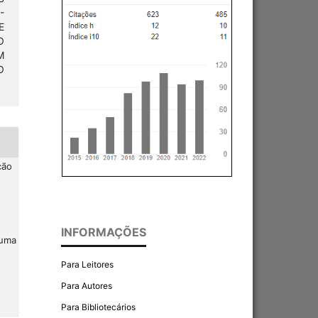
-
E
O
M
O
ção
INFORMAÇÕES
 uma
Para Leitores
Para Autores
Para Bibliotecários