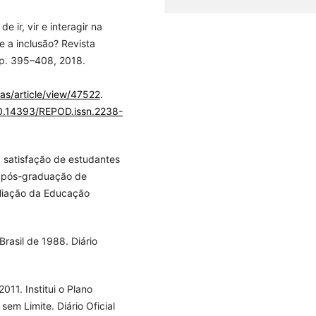
e ir, vir e interagir na
 a inclusão? Revista
, p. 395–408, 2018.
cas/article/view/47522
.
/10.14393/REPOD.issn.2238-
a satisfação de estudantes
e pós-graduação de
aliação da Educação
rasil de 1988. Diário
11. Institui o Plano
em Limite. Diário Oficial