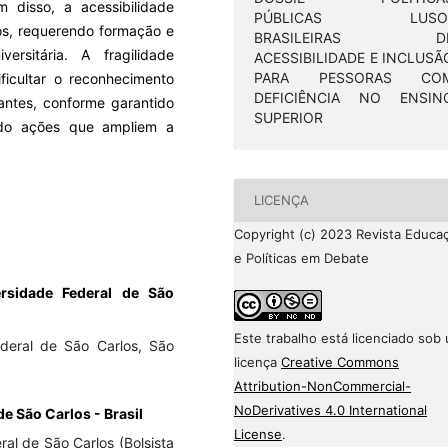
 disso, a acessibilidade
PÚBLICAS LUSO
ios, requerendo formação e
BRASILEIRAS D
rsitária. A fragilidade
ACESSIBILIDADE E INCLUSÃ
PARA PESSORAS CO
ificultar o reconhecimento
DEFICIÊNCIA NO ENSIN
antes, conforme garantido
SUPERIOR
ndo ações que ampliem a
LICENÇA
Copyright (c) 2023 Revista Educa
e Políticas em Debate
ersidade Federal de São
Este trabalho está licenciado sob
deral de São Carlos, São
licença
Creative Commons
Attribution-NonCommercial-
NoDerivatives 4.0 International
de São Carlos - Brasil
License
.
al de São Carlos (Bolsista