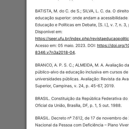
BATISTA, M. do C. de S.; SILVA, L. C. da. O direito d
educação superior: onde andam a acessibilidade e
Educação e Políticas em Debate, [S. l.], v. 7, n. 3
Disponível em:
https://seer.ufu.br/index.php/revistaeducaopoliti
Acesso em: 05 maio. 2023. DOI:
https://doi.org
8346.v7n3a2018-04
.
BRANCO, A. P. S. C.; ALMEIDA, M. A. Avaliação d
público-alvo da educação inclusiva em cursos d
universidades públicas. Avaliação: Revista da Av
Superior, Campinas, v. 24, p. 45-67, 2019.
BRASIL. Constituição da República Federativa do B
Oficial da União, Brasília, DF, p. 1, 5 out. 1988.
BRASIL. Decreto nº 7.612, de 17 de novembro de 20
Nacional da Pessoa com Deficiência – Plano Viver s