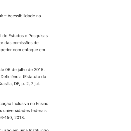
r – Acessibilidade na
al de Estudos e Pesquisas
dor das comissões de
superior com enfoque em
de 06 de julho de 2015.
 Deficiência (Estatuto da
sília, DF, p. 2, 7 jul.
cação Inclusiva no Ensino
as universidades federais
136-150, 2018.
nclusão em uma Instituição