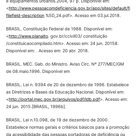
e equipamentos urbanos.2004, 97 p. Disponível em:
<
http://www.pessoacomdeficiencia.gov.br/app/sites/default/file
filefield-description
%5D_24.pdf>. Acesso em 03.jul.2018.
BRASIL. Constituição Federal de 1988. Disponível em:
<
http://www.planalto
. gov.br/ccivil03/ constituição
/constituicaocompilado.htm>. Acesso em: 24 jun. 20158.
Disponível em: . Acesso em: 20 abr. 2018.
BRASIL. MEC. Gab. do Ministro. Aviso Circ. Nº 277/MEC/GM
de 08.maio.1996. Disponível em
BRASIL. Lei n. 9394 de 20 de dezembro de 1996. Estabelece
as Diretrizes e Bases da Educação Nacional. Disponível em:
<
http://portal.mec.gov.br/arquivos/pdf/ldb.pdf
>. Acesso em:
24 jun. 2015.[BRASIL, 1996b].
BRASIL. Lei n.10.098, de 19 de dezembro de 2000.
Estabelece normas gerais e critérios básicos para a promoção
da acessibilidade das pessoas portadoras de deficiência ou