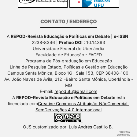
CONTATO / ENDEREÇO
A
REPOD-Revista Educação e Políticas em Debate
|
e-ISSN
:
2238-8346 |
Prefixo DOI
: 10.14393
Universidade Federal de Uberlândia
Faculdade de Educação - FACED
Programa de Pós-graduação em Educação
Linha de Pesquisa Estado, Políticas e Gestão em Educação
Campus Santa Mônica, Bloco 1G , Sala 153, CEP 38408-100,
Av.
João Naves de Ávila, 2121-Bairro Santa Mônica, Uberlândia -
MG
E-mail:
repodufu@gmail.com
A
REPOD-Revista Educação e Políticas em Debate
esta
licenciada com
Creative Commons Atribuição-NãoComercial-
SemDerivações 4.0 Internacional
OJS customizado por:
Luis Andrés Castillo B.