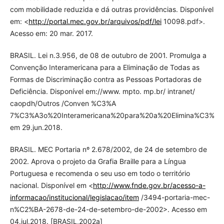
com mobilidade reduzida e dá outras providências. Disponível
em: <
http://portal.mec.gov.br/arquivos/pdf/lei
10098.pdf>.
Acesso em: 20 mar. 2017.
BRASIL. Lei n.3.956, de 08 de outubro de 2001. Promulga a
Convenção Interamericana para a Eliminação de Todas as
Formas de Discriminação contra as Pessoas Portadoras de
Deficiência. Disponível em://www. mpto. mp.br/ intranet/
caopdh/Outros /Conven %C3%A
7%C3%A3o%20Interamericana%20para%20a%20Elimina%C3%A
em 29.jun.2018.
BRASIL. MEC Portaria nº 2.678/2002, de 24 de setembro de
2002. Aprova o projeto da Grafia Braille para a Língua
Portuguesa e recomenda o seu uso em todo o território
nacional. Disponível em <
http://www.fnde.gov.br/acesso-a-
informacao/institucional/legislacao/item
/3494-portaria-mec-
n%C2%BA-2678-de-24-de-setembro-de-2002>. Acesso em
04.jul.2018. [BRASIL,2002a]