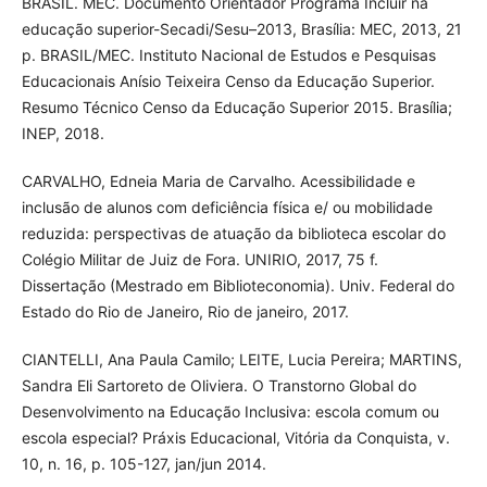
BRASIL. MEC. Documento Orientador Programa Incluir na
educação superior-Secadi/Sesu–2013, Brasília: MEC, 2013, 21
p. BRASIL/MEC. Instituto Nacional de Estudos e Pesquisas
Educacionais Anísio Teixeira Censo da Educação Superior.
Resumo Técnico Censo da Educação Superior 2015. Brasília;
INEP, 2018.
CARVALHO, Edneia Maria de Carvalho. Acessibilidade e
inclusão de alunos com deficiência física e/ ou mobilidade
reduzida: perspectivas de atuação da biblioteca escolar do
Colégio Militar de Juiz de Fora. UNIRIO, 2017, 75 f.
Dissertação (Mestrado em Biblioteconomia). Univ. Federal do
Estado do Rio de Janeiro, Rio de janeiro, 2017.
CIANTELLI, Ana Paula Camilo; LEITE, Lucia Pereira; MARTINS,
Sandra Eli Sartoreto de Oliviera. O Transtorno Global do
Desenvolvimento na Educação Inclusiva: escola comum ou
escola especial? Práxis Educacional, Vitória da Conquista, v.
10, n. 16, p. 105-127, jan/jun 2014.