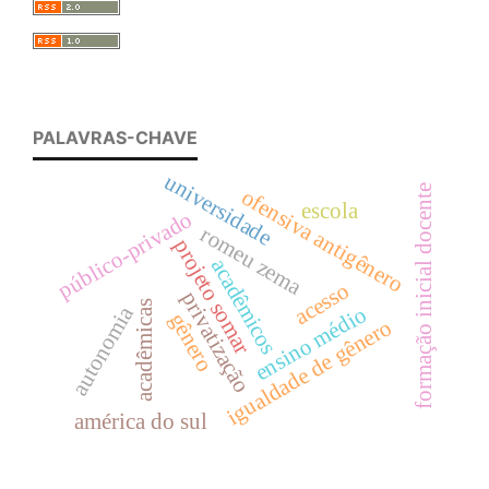
PALAVRAS-CHAVE
universidade
formação inicial docente
ofensiva antigênero
escola
público-privado
romeu zema
projeto somar
acadêmicos
acesso
privatização
acadêmicas
autonomia
ensino médio
gênero
igualdade de gênero
américa do sul