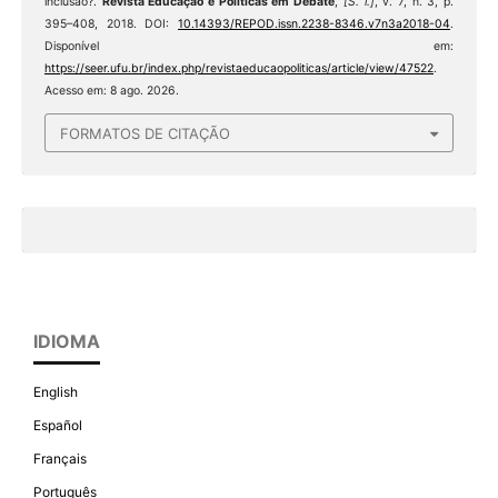
inclusão?.
Revista Educação e Políticas em Debate
,
[S. l.]
, v. 7, n. 3, p.
395–408, 2018. DOI:
10.14393/REPOD.issn.2238-8346.v7n3a2018-04
.
Disponível em:
https://seer.ufu.br/index.php/revistaeducaopoliticas/article/view/47522
.
Acesso em: 8 ago. 2026.
FORMATOS DE CITAÇÃO
IDIOMA
English
Español
Français
Português