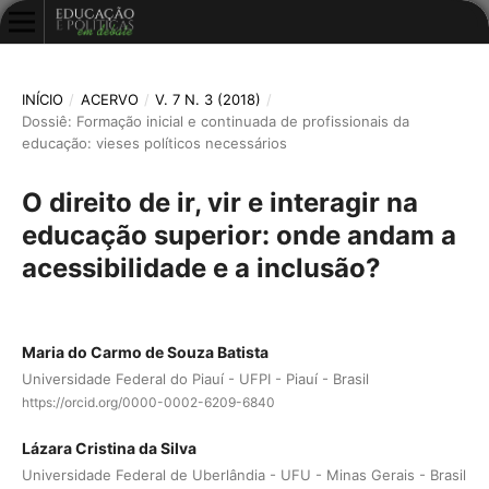
INÍCIO
/
ACERVO
/
V. 7 N. 3 (2018)
/
Dossiê: Formação inicial e continuada de profissionais da
educação: vieses políticos necessários
O direito de ir, vir e interagir na
educação superior: onde andam a
acessibilidade e a inclusão?
Maria do Carmo de Souza Batista
Universidade Federal do Piauí - UFPI - Piauí - Brasil
https://orcid.org/0000-0002-6209-6840
Lázara Cristina da Silva
Universidade Federal de Uberlândia - UFU - Minas Gerais - Brasil