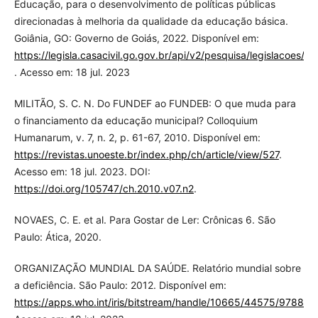
Educação, para o desenvolvimento de políticas públicas
direcionadas à melhoria da qualidade da educação básica.
Goiânia, GO: Governo de Goiás, 2022. Disponível em:
https://legisla.casacivil.go.gov.br/api/v2/pesquisa/legislacoes/
. Acesso em: 18 jul. 2023
MILITÃO, S. C. N. Do FUNDEF ao FUNDEB: O que muda para
o financiamento da educação municipal? Colloquium
Humanarum, v. 7, n. 2, p. 61-67, 2010. Disponível em:
https://revistas.unoeste.br/index.php/ch/article/view/527
.
Acesso em: 18 jul. 2023. DOI:
https://doi.org/105747/ch.2010.v07.n2
.
NOVAES, C. E. et al. Para Gostar de Ler: Crônicas 6. São
Paulo: Ática, 2020.
ORGANIZAÇÃO MUNDIAL DA SAÚDE. Relatório mundial sobre
a deficiência. São Paulo: 2012. Disponível em:
https://apps.who.int/iris/bitstream/handle/10665/44575/97885