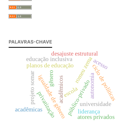
PALAVRAS-CHAVE
desajuste estrutural
romeu zema
educação inclusiva
acesso
planos de educação
ciclo de políticas
gênero
projeto somar
autonomia
igualdade de gênero
acadêmicos
público-privado
escola
privatização
universidade
acadêmicas
liderança
atores privados