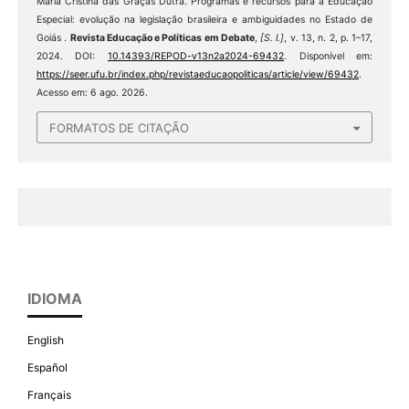
Maria Cristina das Graças Dutra. Programas e recursos para a Educação
Especial: evolução na legislação brasileira e ambiguidades no Estado de
Goiás .
Revista Educação e Políticas em Debate
,
[S. l.]
, v. 13, n. 2, p. 1–17,
2024. DOI:
10.14393/REPOD-v13n2a2024-69432
. Disponível em:
https://seer.ufu.br/index.php/revistaeducaopoliticas/article/view/69432
.
Acesso em: 6 ago. 2026.
FORMATOS DE CITAÇÃO
IDIOMA
English
Español
Français