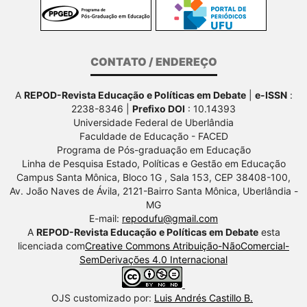
CONTATO / ENDEREÇO
A
REPOD-Revista Educação e Políticas em Debate
|
e-ISSN
:
2238-8346 |
Prefixo DOI
: 10.14393
Universidade Federal de Uberlândia
Faculdade de Educação - FACED
Programa de Pós-graduação em Educação
Linha de Pesquisa Estado, Políticas e Gestão em Educação
Campus Santa Mônica, Bloco 1G , Sala 153, CEP 38408-100,
Av.
João Naves de Ávila, 2121-Bairro Santa Mônica, Uberlândia -
MG
E-mail:
repodufu@gmail.com
A
REPOD-Revista Educação e Políticas em Debate
esta
licenciada com
Creative Commons Atribuição-NãoComercial-
SemDerivações 4.0 Internacional
OJS customizado por:
Luis Andrés Castillo B.