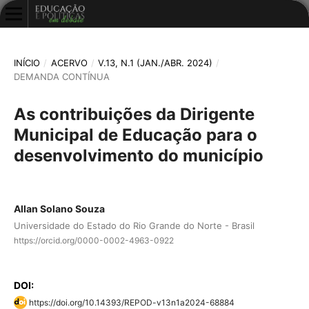
INÍCIO
/
ACERVO
/
V.13, N.1 (JAN./ABR. 2024)
/
DEMANDA CONTÍNUA
As contribuições da Dirigente
Municipal de Educação para o
desenvolvimento do município
Allan Solano Souza
Universidade do Estado do Rio Grande do Norte - Brasil
https://orcid.org/0000-0002-4963-0922
DOI:
https://doi.org/10.14393/REPOD-v13n1a2024-68884