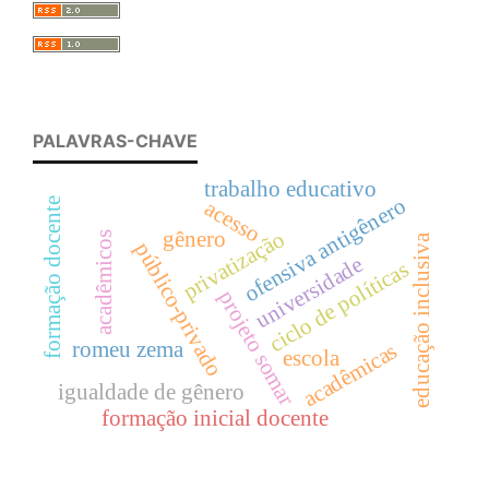
PALAVRAS-CHAVE
trabalho educativo
ofensiva antigênero
acesso
formação docente
gênero
privatização
acadêmicos
educação inclusiva
público-privado
universidade
ciclo de políticas
projeto somar
romeu zema
acadêmicas
escola
igualdade de gênero
formação inicial docente