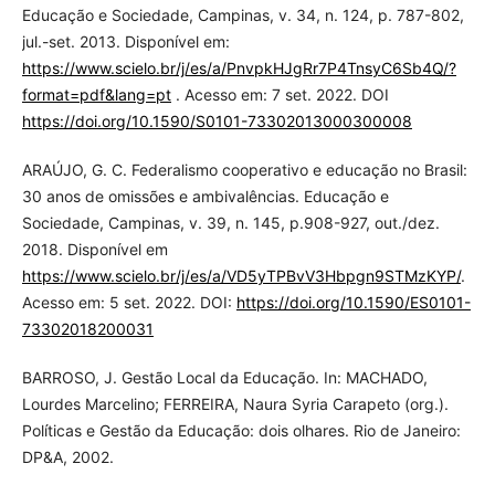
Educação e Sociedade, Campinas, v. 34, n. 124, p. 787-802,
jul.-set. 2013. Disponível em:
https://www.scielo.br/j/es/a/PnvpkHJgRr7P4TnsyC6Sb4Q/?
format=pdf&lang=pt
. Acesso em: 7 set. 2022. DOI
https://doi.org/10.1590/S0101-73302013000300008
ARAÚJO, G. C. Federalismo cooperativo e educação no Brasil:
30 anos de omissões e ambivalências. Educação e
Sociedade, Campinas, v. 39, n. 145, p.908-927, out./dez.
2018. Disponível em
https://www.scielo.br/j/es/a/VD5yTPBvV3Hbpgn9STMzKYP/
.
Acesso em: 5 set. 2022. DOI:
https://doi.org/10.1590/ES0101-
73302018200031
BARROSO, J. Gestão Local da Educação. In: MACHADO,
Lourdes Marcelino; FERREIRA, Naura Syria Carapeto (org.).
Políticas e Gestão da Educação: dois olhares. Rio de Janeiro:
DP&A, 2002.