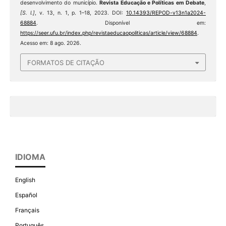
desenvolvimento do município.
Revista Educação e Políticas em Debate
,
[S. l.]
, v. 13, n. 1, p. 1–18, 2023. DOI:
10.14393/REPOD-v13n1a2024-
68884
. Disponível em:
https://seer.ufu.br/index.php/revistaeducaopoliticas/article/view/68884
.
Acesso em: 8 ago. 2026.
FORMATOS DE CITAÇÃO
IDIOMA
English
Español
Français
Português