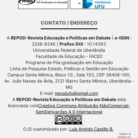
CONTATO / ENDEREÇO
A
REPOD-Revista Educação e Políticas em Debate
|
e-ISSN
:
2238-8346 |
Prefixo DOI
: 10.14393
Universidade Federal de Uberlândia
Faculdade de Educação - FACED
Programa de Pós-graduação em Educação
Linha de Pesquisa Estado, Políticas e Gestão em Educação
Campus Santa Mônica, Bloco 1G , Sala 153, CEP 38408-100,
Av.
João Naves de Ávila, 2121-Bairro Santa Mônica, Uberlândia -
MG
E-mail:
repodufu@gmail.com
A
REPOD-Revista Educação e Políticas em Debate
esta
licenciada com
Creative Commons Atribuição-NãoComercial-
SemDerivações 4.0 Internacional
OJS customizado por:
Luis Andrés Castillo B.