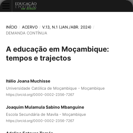
INÍCIO
/
ACERVO
/
V.13, N.1 (JAN./ABR. 2024)
/
DEMANDA CONTÍNUA
A educação em Moçambique:
tempos e trajectos
Itélio Joana Muchisse
Universidade Católica de Moçambique - Moçambique
https://orcid.org/0000-0002-2356-7267
Joaquim Mulamula Sabino Mbanguine
Escola Secundária de Mavila - Moçambique
https://orcid.org/0000-0002-2356-7267