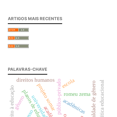
ARTIGOS MAIS RECENTES
PALAVRAS-CHAVE
direitos humanos
escola
público-privado
política educacional
igualdade de gênero
projeto somar
direito à educação
planos de educação
romeu zema
universidade
gênero
acadêmicas
acesso