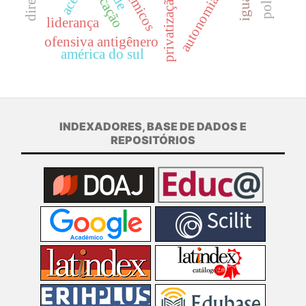
acadêmicos
privatização
autonomia
liderança
ofensiva antigênero
américa do sul
INDEXADORES, BASE DE DADOS E
REPOSITÓRIOS