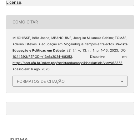
License
.
COMO CITAR
MUCHISSE, Itélio Joana; MBANGUINE, Joaquim Mulamula Sabino; TOMÁS,
Adelino Esteves. A educação em Moçambique: tempos e trajectos.
Revista
Educação e Políticas em Debate
,
[S. l.]
, v. 13, n. 1, p. 1–16, 2023. DOI:
10.14393/REPOD-v13n1a2024-68353
. Disponível em:
https://seer.ufu.br/index.php/revistaeducaopoliticas/article/view/68353
.
Acesso em: 6 ago. 2026.
FORMATOS DE CITAÇÃO
IDIOMA