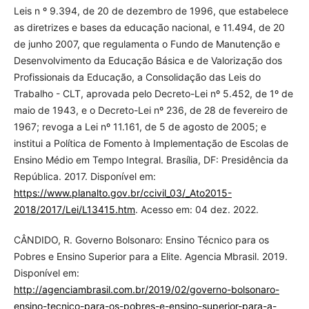
Leis n º 9.394, de 20 de dezembro de 1996, que estabelece
as diretrizes e bases da educação nacional, e 11.494, de 20
de junho 2007, que regulamenta o Fundo de Manutenção e
Desenvolvimento da Educação Básica e de Valorização dos
Profissionais da Educação, a Consolidação das Leis do
Trabalho - CLT, aprovada pelo Decreto-Lei nº 5.452, de 1º de
maio de 1943, e o Decreto-Lei nº 236, de 28 de fevereiro de
1967; revoga a Lei nº 11.161, de 5 de agosto de 2005; e
institui a Política de Fomento à Implementação de Escolas de
Ensino Médio em Tempo Integral. Brasília, DF: Presidência da
República. 2017. Disponível em:
https://www.planalto.gov.br/ccivil_03/_Ato2015-
2018/2017/Lei/L13415.htm
. Acesso em: 04 dez. 2022.
CÂNDIDO, R. Governo Bolsonaro: Ensino Técnico para os
Pobres e Ensino Superior para a Elite. Agencia Mbrasil. 2019.
Disponível em:
http://agenciambrasil.com.br/2019/02/governo-bolsonaro-
ensino-tecnico-para-os-pobres-e-ensino-superior-para-a-