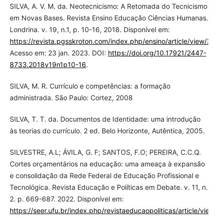
SILVA, A. V. M. da. Neotecnicismo: A Retomada do Tecnicismo
em Novas Bases. Revista Ensino Educação Ciências Humanas.
Londrina. v. 19, n.1, p. 10-16, 2018. Disponível em:
https://revista.pgsskroton.com/index.php/ensino/article/view/37
Acesso em: 23 jan. 2023. DOI:
https://doi.org/10.17921/2447-
8733.2018v19n1p10-16
.
SILVA, M. R. Currículo e competências: a formação
administrada. São Paulo: Cortez, 2008
SILVA, T. T. da. Documentos de Identidade: uma introdução
às teorias do currículo. 2 ed. Belo Horizonte, Autêntica, 2005.
SILVESTRE, A.L; ÁVILA, G. F; SANTOS, F.O; PEREIRA, C.C.Q.
Cortes orçamentários na educação: uma ameaça à expansão
e consolidação da Rede Federal de Educação Profissional e
Tecnológica. Revista Educação e Políticas em Debate. v. 11, n.
2. p. 669-687. 2022. Disponível em:
https://seer.ufu.br/index.php/revistaeducaopoliticas/article/vie