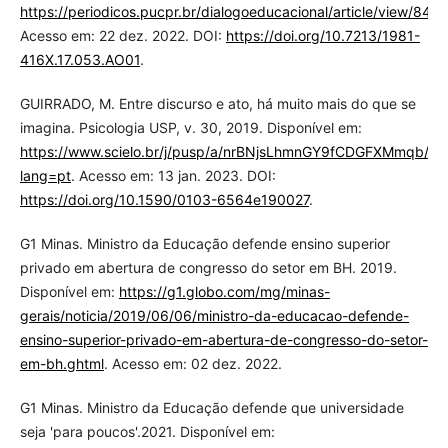
https://periodicos.pucpr.br/dialogoeducacional/article/view/8429
Acesso em: 22 dez. 2022. DOI:
https://doi.org/10.7213/1981-
416X.17.053.AO01
.
GUIRRADO, M. Entre discurso e ato, há muito mais do que se
imagina. Psicologia USP, v. 30, 2019. Disponível em:
https://www.scielo.br/j/pusp/a/nrBNjsLhmnGY9fCDGFXMmqb/?
lang=pt
. Acesso em: 13 jan. 2023. DOI:
https://doi.org/10.1590/0103-6564e190027
.
G1 Minas. Ministro da Educação defende ensino superior
privado em abertura de congresso do setor em BH. 2019.
Disponível em:
https://g1.globo.com/mg/minas-
gerais/noticia/2019/06/06/ministro-da-educacao-defende-
ensino-superior-privado-em-abertura-de-congresso-do-setor-
em-bh.ghtml
. Acesso em: 02 dez. 2022.
G1 Minas. Ministro da Educação defende que universidade
seja 'para poucos'.2021. Disponível em: