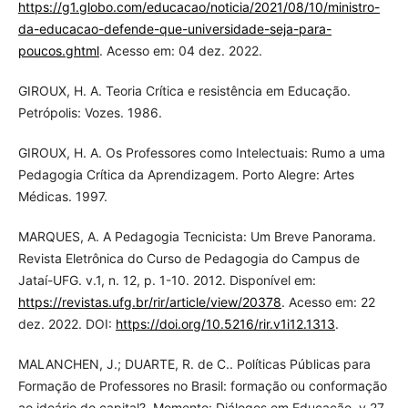
https://g1.globo.com/educacao/noticia/2021/08/10/ministro-
da-educacao-defende-que-universidade-seja-para-
poucos.ghtml
. Acesso em: 04 dez. 2022.
GIROUX, H. A. Teoria Crítica e resistência em Educação.
Petrópolis: Vozes. 1986.
GIROUX, H. A. Os Professores como Intelectuais: Rumo a uma
Pedagogia Crítica da Aprendizagem. Porto Alegre: Artes
Médicas. 1997.
MARQUES, A. A Pedagogia Tecnicista: Um Breve Panorama.
Revista Eletrônica do Curso de Pedagogia do Campus de
Jataí-UFG. v.1, n. 12, p. 1-10. 2012. Disponível em:
https://revistas.ufg.br/rir/article/view/20378
. Acesso em: 22
dez. 2022. DOI:
https://doi.org/10.5216/rir.v1i12.1313
.
MALANCHEN, J.; DUARTE, R. de C.. Políticas Públicas para
Formação de Professores no Brasil: formação ou conformação
ao ideário do capital?. Momento: Diálogos em Educação. v.27,