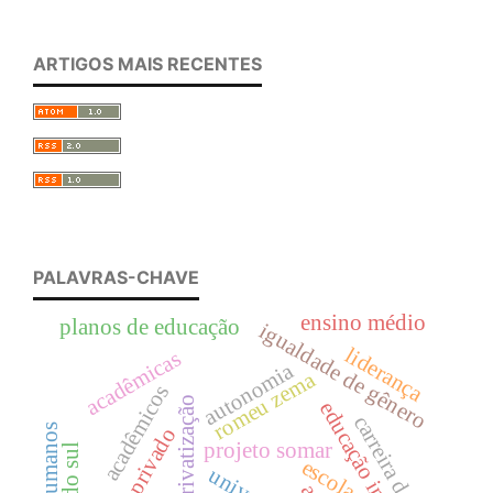
ARTIGOS MAIS RECENTES
PALAVRAS-CHAVE
ensino médio
planos de educação
igualdade de gênero
liderança
acadêmicas
autonomia
romeu zema
acadêmicos
privatização
educação inclusiva
carreira docente
projeto somar
escola