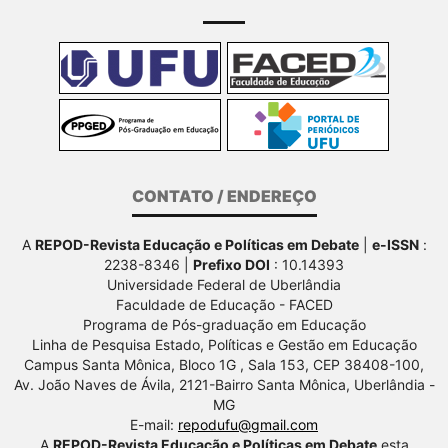
CONTATO / ENDEREÇO
A
REPOD-Revista Educação e Políticas em Debate
|
e-ISSN
:
2238-8346 |
Prefixo DOI
: 10.14393
Universidade Federal de Uberlândia
Faculdade de Educação - FACED
Programa de Pós-graduação em Educação
Linha de Pesquisa Estado, Políticas e Gestão em Educação
Campus Santa Mônica, Bloco 1G , Sala 153, CEP 38408-100,
Av.
João Naves de Ávila, 2121-Bairro Santa Mônica, Uberlândia -
MG
E-mail:
repodufu@gmail.com
A
REPOD-Revista Educação e Políticas em Debate
esta