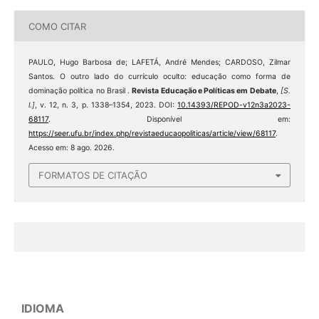
COMO CITAR
PAULO, Hugo Barbosa de; LAFETÁ, André Mendes; CARDOSO, Zilmar
Santos. O outro lado do currículo oculto: educação como forma de
dominação política no Brasil .
Revista Educação e Políticas em Debate
,
[S.
l.]
, v. 12, n. 3, p. 1338–1354, 2023. DOI:
10.14393/REPOD-v12n3a2023-
68117
. Disponível em:
https://seer.ufu.br/index.php/revistaeducaopoliticas/article/view/68117
.
Acesso em: 8 ago. 2026.
FORMATOS DE CITAÇÃO
IDIOMA