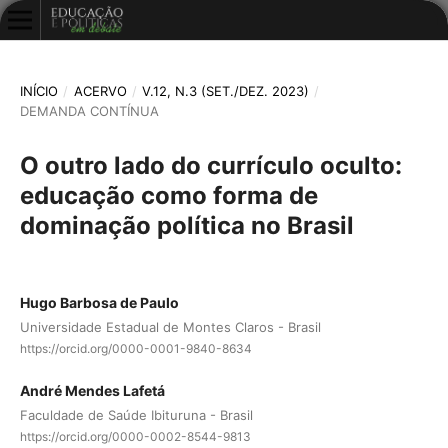
INÍCIO
/
ACERVO
/
V.12, N.3 (SET./DEZ. 2023)
/
DEMANDA CONTÍNUA
O outro lado do currículo oculto:
educação como forma de
dominação política no Brasil
Hugo Barbosa de Paulo
Universidade Estadual de Montes Claros - Brasil
https://orcid.org/0000-0001-9840-8634
André Mendes Lafetá
Faculdade de Saúde Ibituruna - Brasil
https://orcid.org/0000-0002-8544-9813