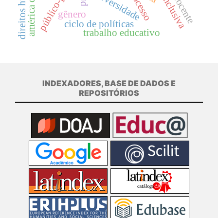
direitos humanos
público-privado
américa do sul
universidade
acesso
gênero
ciclo de políticas
trabalho educativo
INDEXADORES, BASE DE DADOS E
REPOSITÓRIOS