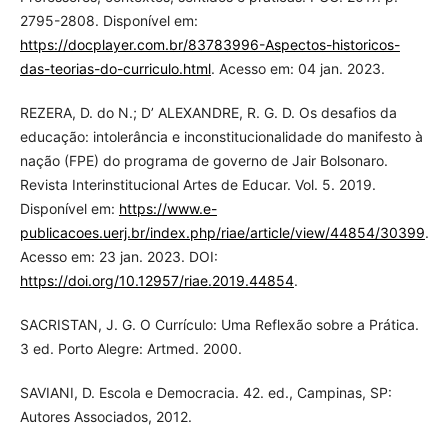
2795-2808. Disponível em:
https://docplayer.com.br/83783996-Aspectos-historicos-
das-teorias-do-curriculo.html
. Acesso em: 04 jan. 2023.
REZERA, D. do N.; D’ ALEXANDRE, R. G. D. Os desafios da
educação: intolerância e inconstitucionalidade do manifesto à
nação (FPE) do programa de governo de Jair Bolsonaro.
Revista Interinstitucional Artes de Educar. Vol. 5. 2019.
Disponível em:
https://www.e-
publicacoes.uerj.br/index.php/riae/article/view/44854/30399
.
Acesso em: 23 jan. 2023. DOI:
https://doi.org/10.12957/riae.2019.44854
.
SACRISTAN, J. G. O Currículo: Uma Reflexão sobre a Prática.
3 ed. Porto Alegre: Artmed. 2000.
SAVIANI, D. Escola e Democracia. 42. ed., Campinas, SP:
Autores Associados, 2012.